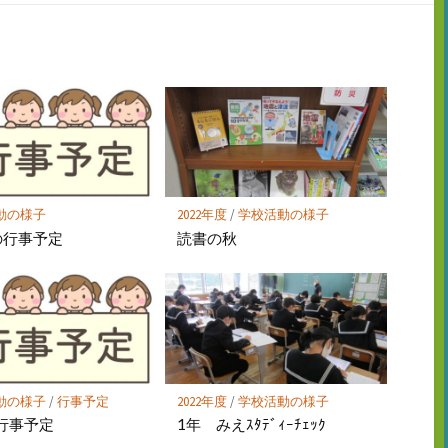
購
シ
シ
保
読
ェ
ェ
存
ア
ア
動の様子
2022年度
/
学校活動の様子
の行事予定
読書の秋
動の様子
/
行事予定
2022年度
/
学校活動の様子
行事予定
1年 みえｽﾀﾃﾞｨｰﾁｪｯｸ