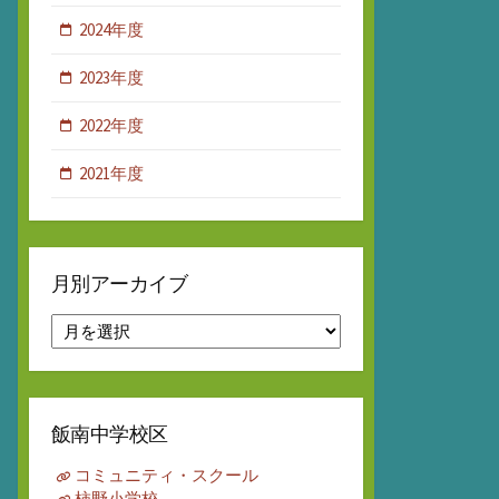
2024年度
2023年度
2022年度
2021年度
月別アーカイブ
月
別
ア
ー
カ
飯南中学校区
イ
ブ
コミュニティ・スクール
柿野小学校