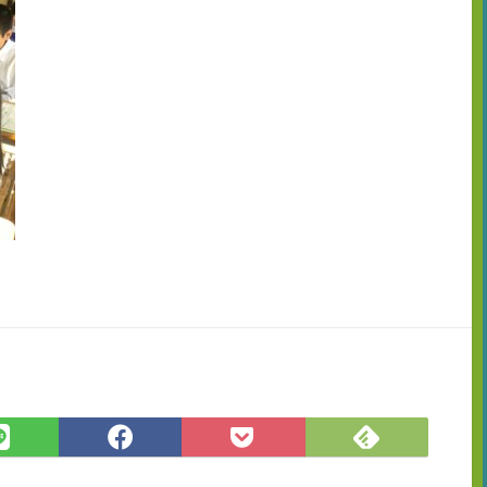
Feedly
LINE
Facebook
Pocket
で
で
で
に