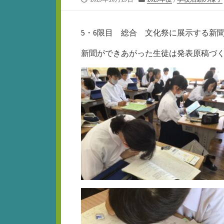
開
テ
日
ゴ
リ
5・6限目 総合 文化祭に展示する新
ー
新聞ができあがった生徒は発表原稿づ