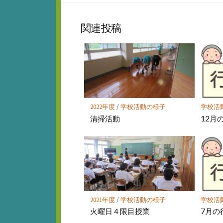
な
シ
ブ
ェ
ッ
ア
関連投稿
ク
マ
ー
ク
に
保
存
2022年度
/
学校活動の様子
学校活
清掃活動
12月
2021年度
/
学校活動の様子
学校活
火曜日４限目授業
7月の