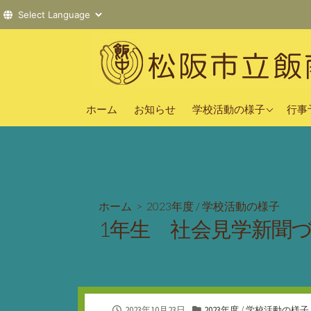
コ
ン
テ
ン
2025年度
ツ
ホーム
お知らせ
学校活動の様子
行事
へ
2024年度
ス
2023年度
キ
ッ
プ
ホーム
>
2023年度
/
学校活動の様子
1年生 社会見学新聞
公
カ
2023年10月23日
2023年度
/
学校活動の様子