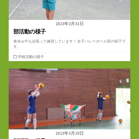
2023年3月31日
部活動の様子
春休み中も頑張って練習しています！ 女子バレーボール部の様子で
す。
カ
学校活動の様子
テ
ゴ
リ
ー
2023年3月29日