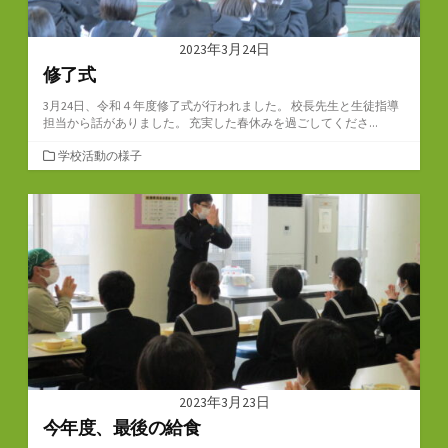
2023年3月24日
修了式
3月24日、令和４年度修了式が行われました。 校長先生と生徒指導
担当から話がありました。 充実した春休みを過ごしてくださ...
カ
学校活動の様子
テ
ゴ
リ
ー
2023年3月23日
今年度、最後の給食