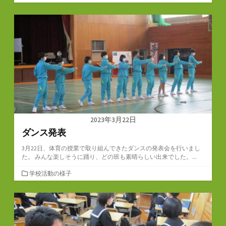
テ
ゴ
リ
ー
2023年3月22日
ダンス発表
3月22日、体育の授業で取り組んできたダンスの発表会を行いまし
た。 みんな楽しそうに踊り、どの班も素晴らしい出来でした。...
カ
学校活動の様子
テ
ゴ
リ
ー