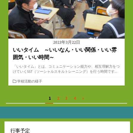
2023年3月22日
いいタイム ～いいなん・いい関係・いい雰
囲気・いい時間～
「いいタイム」とは、コミュニケーション能力や、相互理解力をつ
けていくSST（ソーシャルスキルトレーニング）を行う時間です...
カ
学校活動の様子
テ
ゴ
投
1
2
3
4
»
リ
ー
稿
の
ペ
行事予定