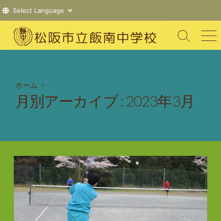
コ
ン
検
メ
索
ニ
テ
切
ュ
ン
り
ー
ツ
替
ホーム
>
え
へ
月別アーカイブ :
2023年3月
ス
キ
ッ
プ