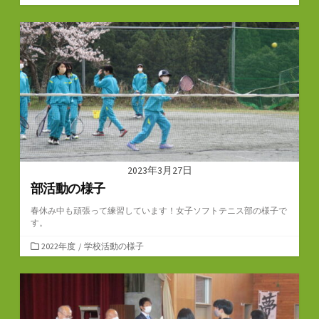
テ
ゴ
リ
ー
2023年3月27日
部活動の様子
春休み中も頑張って練習しています！女子ソフトテニス部の様子で
す。
カ
2022年度
/
学校活動の様子
テ
ゴ
リ
ー