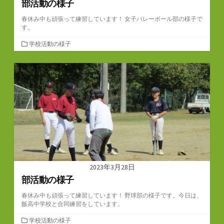
部活動の様子
春休み中も頑張って練習しています！ 女子バレーボール部の様子で
す。
カ
学校活動の様子
テ
ゴ
リ
ー
2023年3月28日
部活動の様子
春休み中も頑張って練習しています！ 野球部の様子です。今日は、
飯高中学校と合同練習をしています。
カ
学校活動の様子