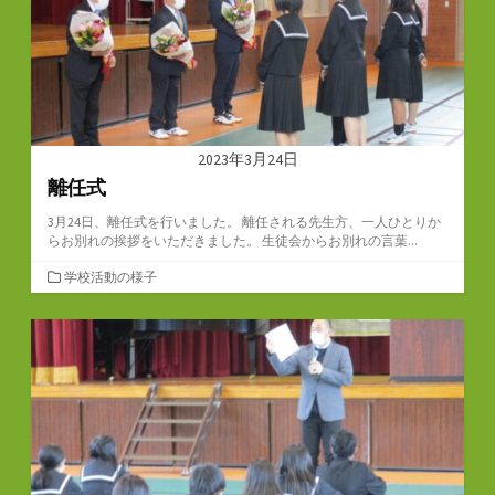
2023年3月24日
離任式
3月24日、離任式を行いました。 離任される先生方、一人ひとりか
らお別れの挨拶をいただきました。 生徒会からお別れの言葉...
カ
学校活動の様子
テ
ゴ
リ
ー