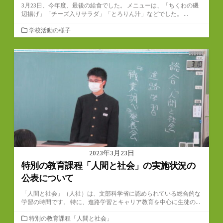
3月23日、今年度、最後の給食でした。 メニューは、「ちくわの磯
辺揚げ」「チーズ入りサラダ」「とろりん汁」などでした。 ...
カ
学校活動の様子
テ
ゴ
リ
ー
2023年3月23日
特別の教育課程「人間と社会」の実施状況の
公表について
「人間と社会」（人社）は、文部科学省に認められている総合的な
学習の時間です。 特に、進路学習とキャリア教育を中心に生徒の...
カ
特別の教育課程「人間と社会」