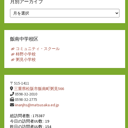
月別アーカイブ
月
別
ア
ー
カ
イ
飯南中学校区
ブ
コミュニティ・スクール
柿野小学校
粥見小学校
〒515-1411
三重県松阪市飯南町粥見566
0598-32-2010
0598-32-2775
iinanjhs@matsusaka.ed.jp
総訪問者数 : 175387
今日の訪問者UU数 : 19
昨日の訪問者UU数 : 154