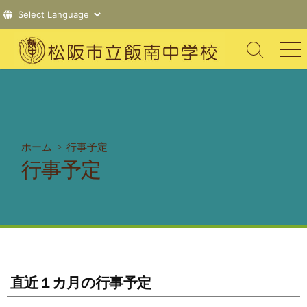
コ
ン
検
メ
索
ニ
テ
切
ュ
ン
り
ー
ツ
替
え
へ
ス
ホーム
> 行事予定
キ
行事予定
ッ
プ
直近１カ月の行事予定