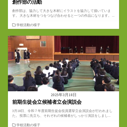
創作部の活動
創作部は、協力して大きな木材にイラストを協力して描いていま
す。 大きな木材をつをつなげ合わせると一つの作品になります。 ...
カ
学校活動の様子
テ
ゴ
リ
ー
2025年3月18日
前期生徒会立候補者立会演説会
3月18日、令和７年度前期生徒会役員選挙立会演説会が行われまし
た。 投票に先立ち、それぞれの候補者がしっかり演説をしまし...
カ
学校活動の様子