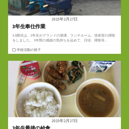
2025年2月27日
3年生奉仕作業
5.6限目は、3年生がグランドの側溝、ランチルーム、技術室の掃除
をしました。 3年間の感謝の気持ちを込めて、日頃、掃除等...
カ
学校活動の様子
テ
ゴ
リ
ー
2025年2月27日
3年生最後の給食