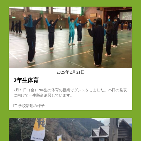
テ
ゴ
リ
ー
2025年2月21日
2年生体育
2月21日（金）2年生の体育の授業でダンスをしました。25日の発表
に向けて一生懸命練習しています。
カ
学校活動の様子
テ
ゴ
リ
ー