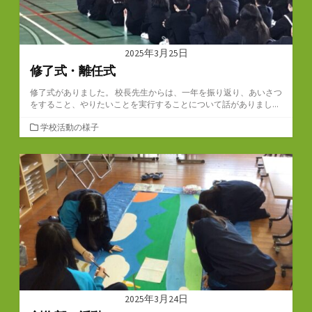
2025年3月25日
修了式・離任式
修了式がありました。 校長先生からは、一年を振り返り、あいさつ
をすること、やりたいことを実行することについて話がありまし...
カ
学校活動の様子
テ
ゴ
リ
ー
2025年3月24日