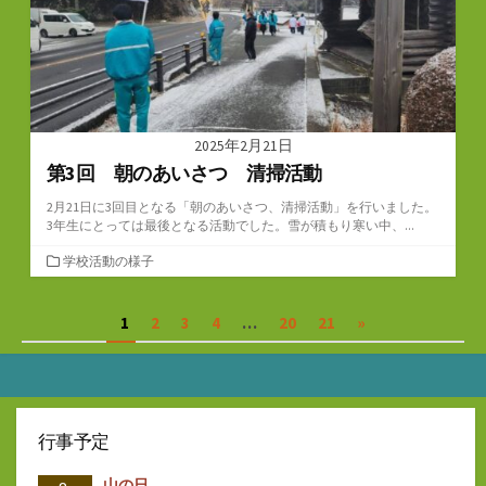
2025年2月21日
第3回 朝のあいさつ 清掃活動
2月21日に3回目となる「朝のあいさつ、清掃活動」を行いました。
3年生にとっては最後となる活動でした。雪が積もり寒い中、...
カ
学校活動の様子
テ
ゴ
投
1
2
3
4
…
20
21
»
リ
ー
稿
の
ペ
行事予定
ー
山の日