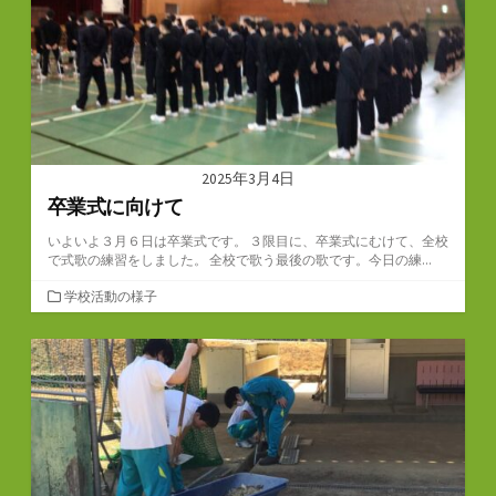
2025年3月4日
卒業式に向けて
いよいよ３月６日は卒業式です。 ３限目に、卒業式にむけて、全校
で式歌の練習をしました。 全校で歌う最後の歌です。今日の練...
カ
学校活動の様子
テ
ゴ
リ
ー