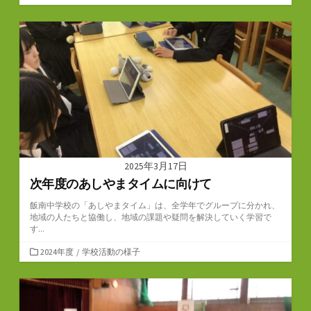
テ
ゴ
リ
ー
2025年3月17日
次年度のあしやまタイムに向けて
飯南中学校の「あしやまタイム」は、全学年でグループに分かれ、
地域の人たちと協働し、地域の課題や疑問を解決していく学習で
す...
カ
2024年度
/
学校活動の様子
テ
ゴ
リ
ー