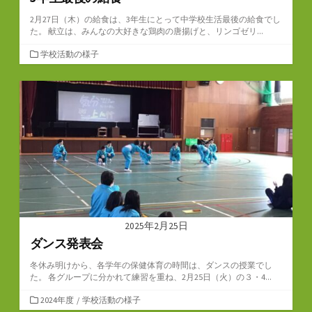
2月27日（木）の給食は、3年生にとって中学校生活最後の給食でし
た。 献立は、みんなの大好きな鶏肉の唐揚げと、リンゴゼリ...
カ
学校活動の様子
テ
ゴ
リ
ー
2025年2月25日
ダンス発表会
冬休み明けから、各学年の保健体育の時間は、ダンスの授業でし
た。 各グループに分かれて練習を重ね、2月25日（火）の３・4...
カ
2024年度
/
学校活動の様子