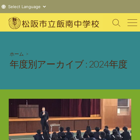
コ
ン
検
メ
索
ニ
テ
切
ュ
ン
り
ー
ツ
替
ホーム
>
え
へ
年度別アーカイブ :
2024年度
ス
キ
ッ
プ