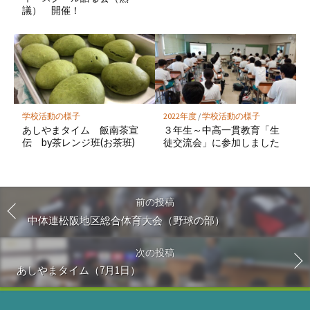
議） 開催！
学校活動の様子
2022年度
/
学校活動の様子
あしやまタイム 飯南茶宣
３年生～中高一貫教育「生
伝 by茶レンジ班(お茶班)
徒交流会」に参加しました
前の投稿
中体連松阪地区総合体育大会（野球の部）
次の投稿
あしやまタイム（7月1日）