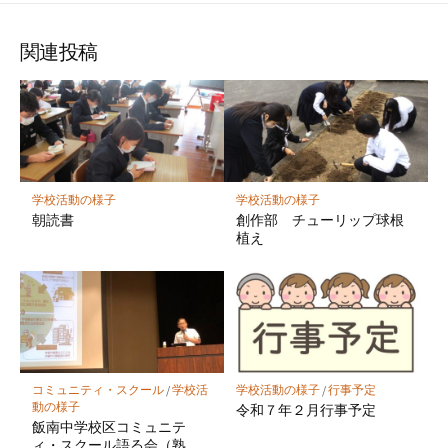
な
購
シ
シ
シ
保
ブ
読
ェ
ェ
ェ
存
ッ
ア
ア
ア
関連投稿
ク
マ
ー
ク
に
保
学校活動の様子
学校活動の様子
存
朝読書
創作部 チューリップ球根
植え
コミュニティ・スクール
/
学校活
学校活動の様子
/
行事予定
動の様子
令和７年２月行事予定
飯南中学校区コミュニテ
ィ・スクール語る会（熟