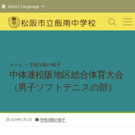
コ
ン
検
メ
索
ニ
テ
切
ュ
ン
り
ー
ツ
替
え
へ
ス
ホーム
>
学校活動の様子
キ
中体連松阪地区総合体育大会
ッ
プ
（男子ソフトテニスの部）
公
カ
2024年7月1日
学校活動の様子
開
テ
日
ゴ