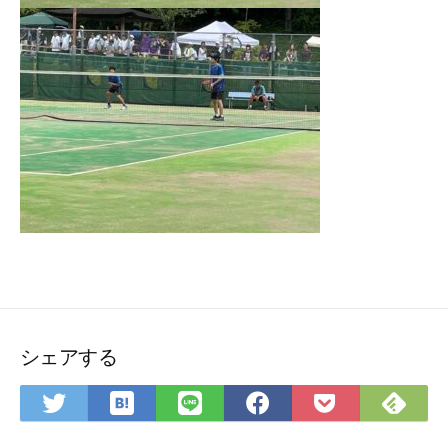
シェアする
は
Fee
Twitter
LINE
Facebook
Pocket
て
で
で
で
で
に