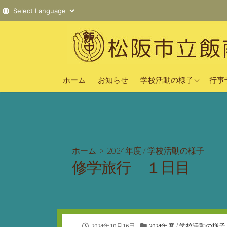
コ
ン
テ
ン
2025年度
ツ
ホーム
お知らせ
学校活動の様子
行事
へ
2024年度
ス
2023年度
キ
ッ
プ
ホーム
>
2024年度
/
学校活動の様子
修学旅行 １日目
公
カ
2024年10月16日
2024年度
/
学校活動の様子