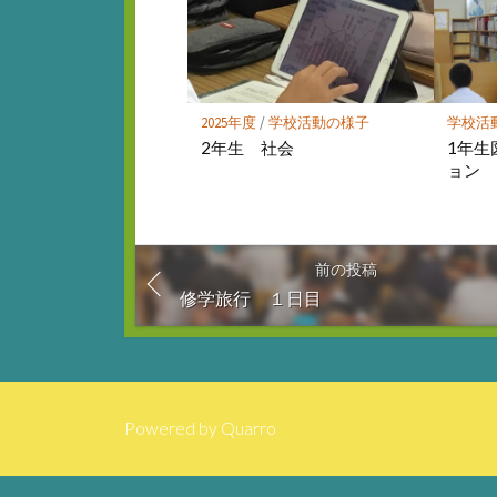
2025年度
/
学校活動の様子
学校活
2年生 社会
1年生
ョン
前の投稿
修学旅行 １日目
Powered by
Quarro