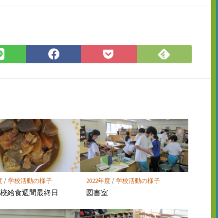
Feedly
LINE
Facebook
Pocket
で
で
で
に
購
シ
シ
保
読
ェ
ェ
存
ア
ア
度
/
学校活動の様子
2022年度
/
学校活動の様子
学校給食週間最終日
図書室