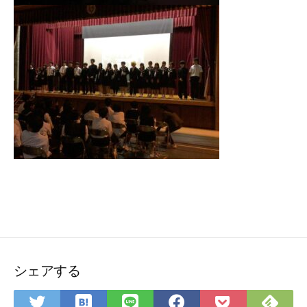
シェアする
は
Fee
Twitter
LINE
Facebook
Pocket