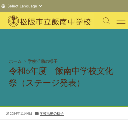
コ
ン
検
メ
索
ニ
テ
切
ュ
ン
り
ー
ツ
替
え
へ
ス
ホーム
>
学校活動の様子
キ
令和6年度 飯南中学校文化
ッ
プ
祭（ステージ発表）
公
カ
2024年11月6日
学校活動の様子
開
テ
日
ゴ