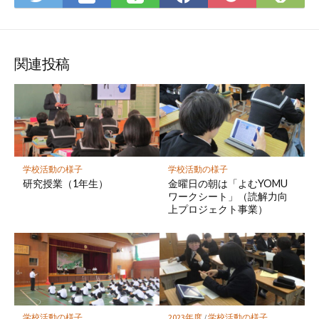
て
で
で
で
で
に
な
購
シ
シ
シ
保
ブ
読
ェ
ェ
ェ
存
ッ
ア
ア
ア
関連投稿
ク
マ
ー
ク
に
保
学校活動の様子
学校活動の様子
存
研究授業（1年生）
金曜日の朝は「よむYOMU
ワークシート」（読解力向
上プロジェクト事業）
学校活動の様子
2023年度
/
学校活動の様子