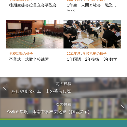
後期生徒会役員立会演説会
1年生 人間と社会 職業し
らべ
学校活動の様子
2021年度
/
学校活動の様子
卒業式 式歌全校練習
1年国語 2年技術 3年数学
前の投稿
あしやまタイム 山の暮らし班
次の投稿
令和６年度 飯南中学校文化祭（作品展示）