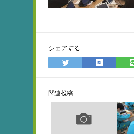
シェアする
は
Twitter
て
で
な
シ
ブ
ェ
ッ
ア
関連投稿
ク
マ
ー
ク
に
保