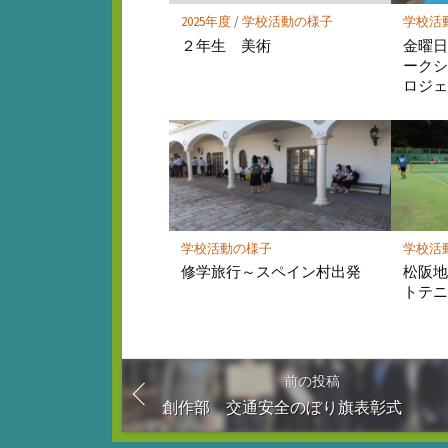
存
2025年度
/
学校活動の様子
学校活
２年生 美術
金曜日
ーク
ロジ
学校活動の様子
学校活
修学旅行～スペイン村出発
松阪
トテ
前の投稿
創作部 交通安全のぼり旗表彰式