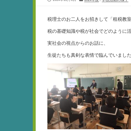
開
テ
日
ゴ
リ
税理士のお二人をお招きして「租税教
ー
税の基礎知識や税が社会でどのように
実社会の視点からのお話に、
生徒たちも真剣な表情で臨んでいまし