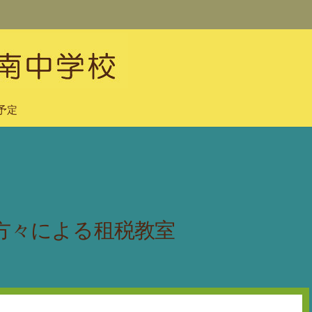
予定
方々による租税教室