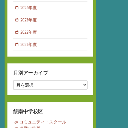
2024年度
2023年度
2022年度
2021年度
月別アーカイブ
月
別
ア
ー
カ
飯南中学校区
イ
ブ
コミュニティ・スクール
柿野小学校