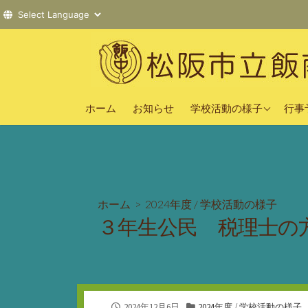
コ
ン
テ
ン
2025年度
ツ
ホーム
お知らせ
学校活動の様子
行事
へ
2024年度
ス
2023年度
キ
ッ
プ
ホーム
>
2024年度
/
学校活動の様子
３年生公民 税理士の
公
カ
2024年12月6日
2024年度
/
学校活動の様子