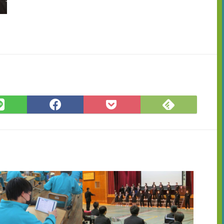
Feedly
LINE
Facebook
Pocket
で
で
で
に
購
シ
シ
保
読
ェ
ェ
存
ア
ア