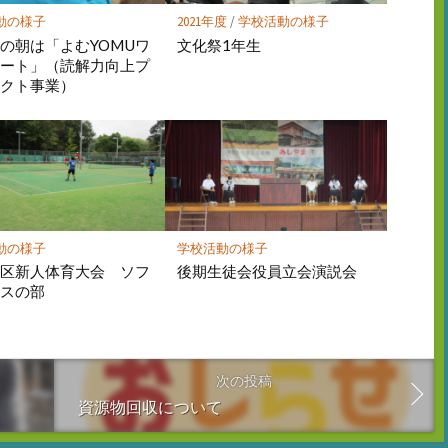
動の様子
2021年度
/
学校活動の様子
の朝は「よむYOMUワ
文化祭1年生
シート」（読解力向上プ
ェクト事業）
動の様子
学校活動の様子
地区新人体育大会 ソフ
後期生徒会役員立会演説会
ニスの部
次の投稿
資源物回収について