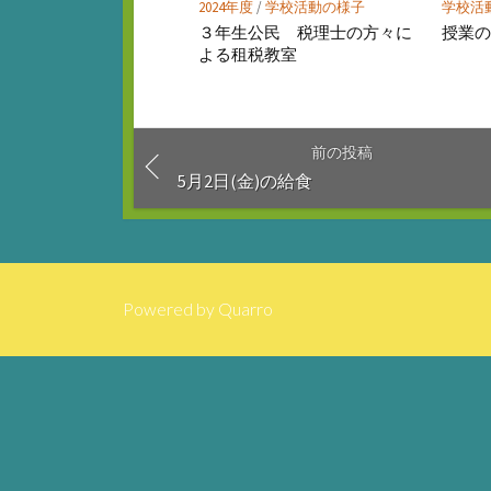
2024年度
/
学校活動の様子
学校活
３年生公民 税理士の方々に
授業
よる租税教室
前の投稿
5月2日(金)の給食
Powered by
Quarro