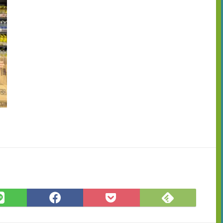
Feedly
LINE
Facebook
Pocket
で
で
で
に
購
シ
シ
保