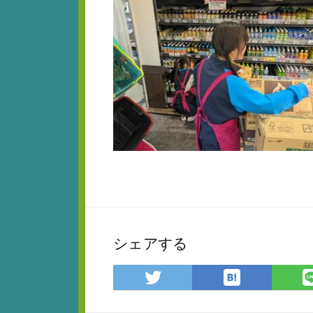
シェアする
は
Twitter
て
で
な
シ