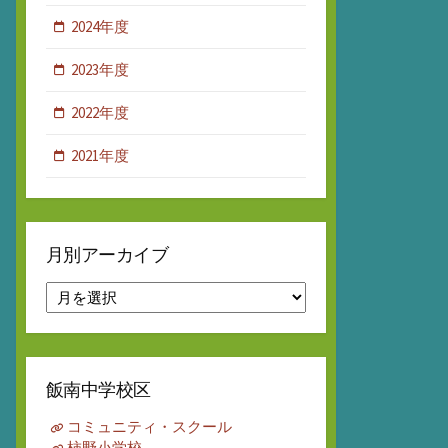
2024年度
2023年度
2022年度
2021年度
月別アーカイブ
月
別
ア
ー
カ
飯南中学校区
イ
ブ
コミュニティ・スクール
柿野小学校