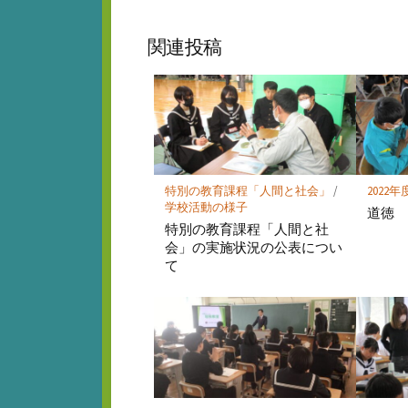
ブ
ェ
ッ
ア
関連投稿
ク
マ
ー
ク
に
保
存
特別の教育課程「人間と社会」
/
2022年
学校活動の様子
道徳
特別の教育課程「人間と社
会」の実施状況の公表につい
て