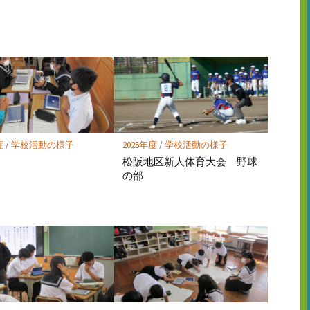
読
ェ
ェ
存
ア
ア
度
/
学校活動の様子
2025年度
/
学校活動の様子
松阪地区新人体育大会 野球
の部