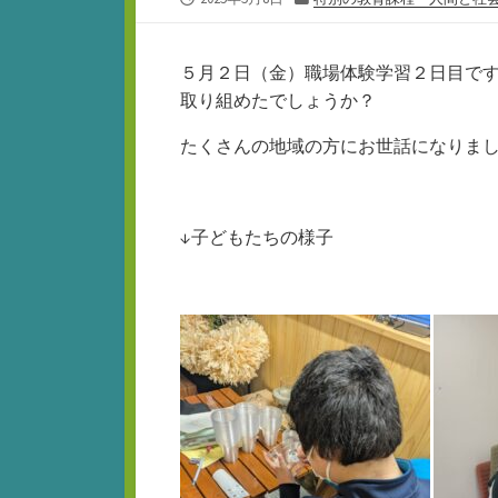
開
テ
日
ゴ
リ
５月２日（金）職場体験学習２日目で
ー
取り組めたでしょうか？
たくさんの地域の方にお世話になりま
↓子どもたちの様子