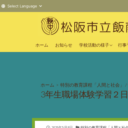
コ
ン
テ
ン
2025年度
ツ
ホーム
お知らせ
学校活動の様子
行事
へ
2024年度
ス
2023年度
キ
ッ
プ
ホーム
>
特別の教育課程「人間と社会」
/
3年生職場体験学習２
公
カ
2025年5月8日
特別の教育課程「人間と社