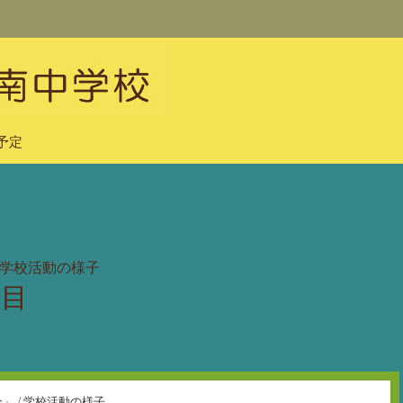
予定
学校活動の様子
日目
会」
/
学校活動の様子