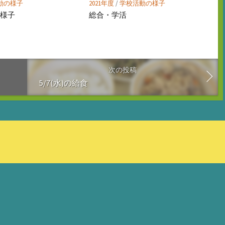
動の様子
2021年度
/
学校活動の様子
の様子
総合・学活
次の投稿
5/7(水)の給食