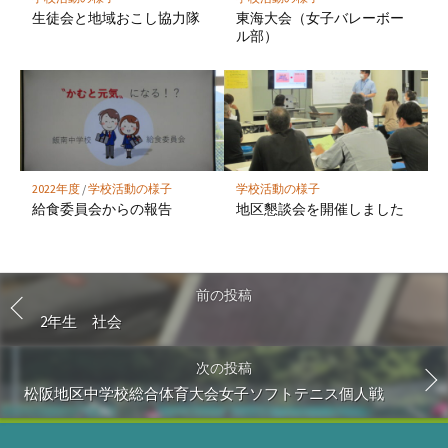
生徒会と地域おこし協力隊
東海大会（女子バレーボー
ル部）
2022年度
/
学校活動の様子
学校活動の様子
給食委員会からの報告
地区懇談会を開催しました
前の投稿
2年生 社会
次の投稿
松阪地区中学校総合体育大会女子ソフトテニス個人戦