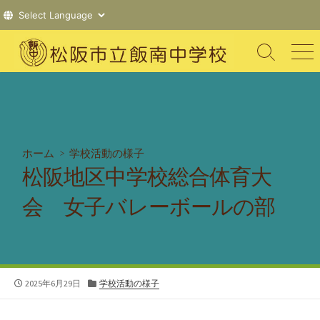
コ
ン
検
メ
索
ニ
テ
切
ュ
ン
り
ー
ツ
替
え
へ
ス
ホーム
>
学校活動の様子
キ
松阪地区中学校総合体育大
ッ
プ
会 女子バレーボールの部
公
カ
2025年6月29日
学校活動の様子
開
テ
日
ゴ