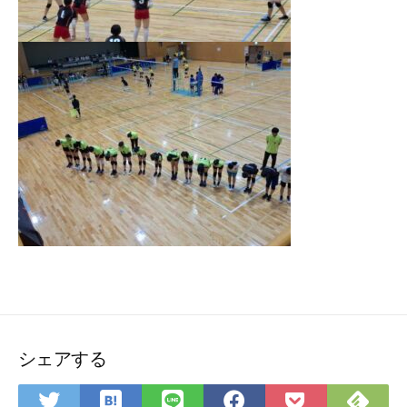
シェアする
は
Fee
Twitter
LINE
Facebook
Pocket