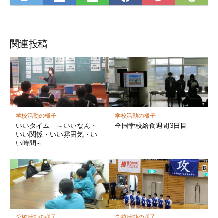
て
で
で
で
で
に
な
購
シ
シ
シ
保
ブ
読
ェ
ェ
ェ
存
ッ
ア
ア
ア
関連投稿
ク
マ
ー
ク
に
保
学校活動の様子
学校活動の様子
存
いいタイム ～いいなん・
全国学校給食週間3日目
いい関係・いい雰囲気・い
い時間～
学校活動の様子
学校活動の様子