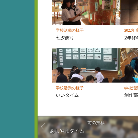
ー
ク
に
保
存
学校活動の様子
2022年
七夕飾り
2年修
学校活動の様子
学校活
いいタイム
創作
前の投稿
あしやまタイム