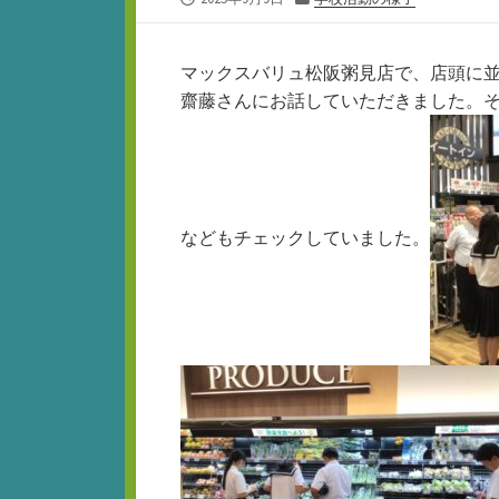
開
テ
日
ゴ
リ
マックスバリュ松阪粥見店で、店頭に
ー
齋藤さんにお話していただきました。
などもチェックしていました。