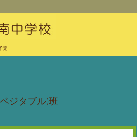
予定
ベジタブル)班