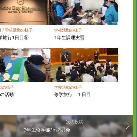
度
/
学校活動の様子
学校活動の様子
学旅行1日目⑰
1年生調理実習
動の様子
学校活動の様子
部の活動
修学旅行 １日目
次の投稿
2年生修学旅行説明会