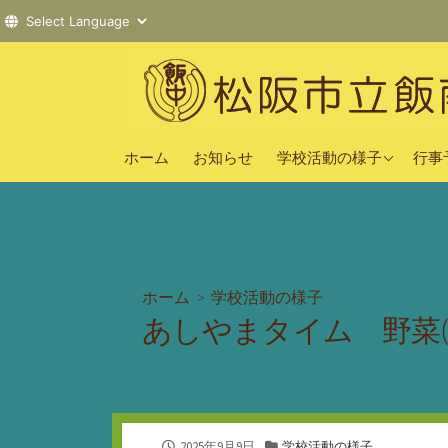
コ
ン
テ
ン
2025年度
ツ
ホーム
お知らせ
学校活動の様子
行事
へ
2024年度
ス
2023年度
キ
ッ
プ
ホーム
>
学校活動の様子
あしやまタイム 野菜(
公
カ
2025年9月9日
学校活動の様子