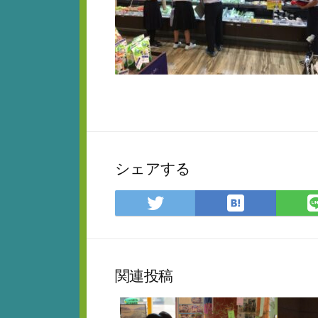
シェアする
は
Twitter
て
で
な
シ
ブ
ェ
ッ
ア
関連投稿
ク
マ