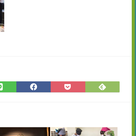
Feedly
LINE
Facebook
Pocket
で
で
で
に
購
シ
シ
保
読
ェ
ェ
存
ア
ア