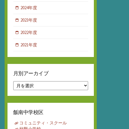
2024年度
2023年度
2022年度
2021年度
月別アーカイブ
月
別
ア
ー
カ
飯南中学校区
イ
ブ
コミュニティ・スクール
柿野小学校