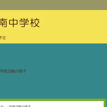
予定
学校活動の様子
社会」
/
学校活動の様子