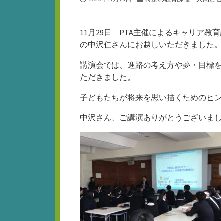
開
テ
日
ゴ
リ
11月29日 PTA主催によるキャリア
ー
の中沢仁さんにお越しいただきました
講演会では、進路の考え方や夢・目標
ただきました。
子どもたちが将来を思い描くためのヒ
中沢さん、ご講演ありがとうございま