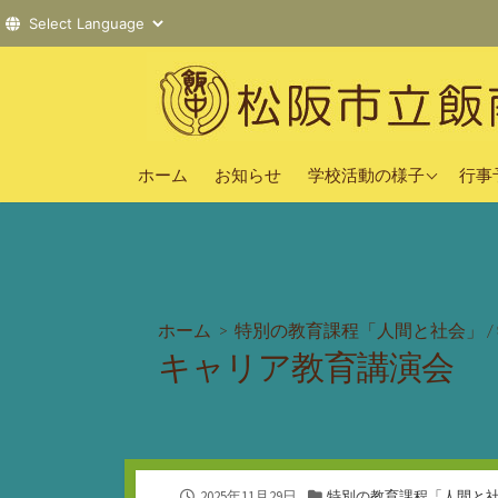
コ
ン
テ
ン
2025年度
ツ
ホーム
お知らせ
学校活動の様子
行事
へ
2024年度
ス
2023年度
キ
ッ
プ
ホーム
>
特別の教育課程「人間と社会」
/
キャリア教育講演会
公
カ
2025年11月29日
特別の教育課程「人間と