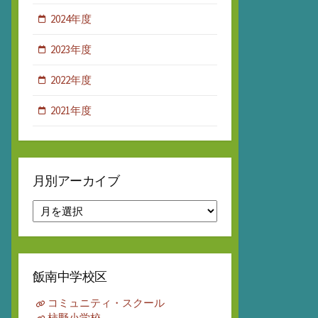
2024年度
2023年度
2022年度
2021年度
月別アーカイブ
月
別
ア
ー
カ
飯南中学校区
イ
ブ
コミュニティ・スクール
柿野小学校