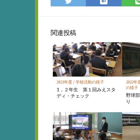
は
Twitter
て
で
な
シ
ブ
ェ
ッ
ア
関連投稿
ク
マ
ー
ク
に
保
存
2023年度
/
学校活動の様子
2022年
の様子
1，２年生 第１回みえスタ
野球部
ディ・チェック
り