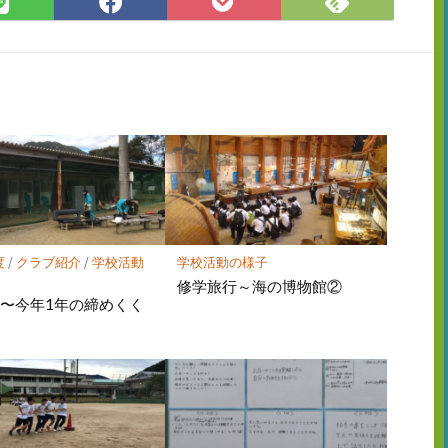
Feedly
LINE
Facebook
Pocket
で
で
で
に
購
シ
シ
保
読
ェ
ェ
存
ア
ア
度
/
クラブ紹介
/
学校活動
学校活動の様子
修学旅行～海の博物館②
〜今年1年の締めくく