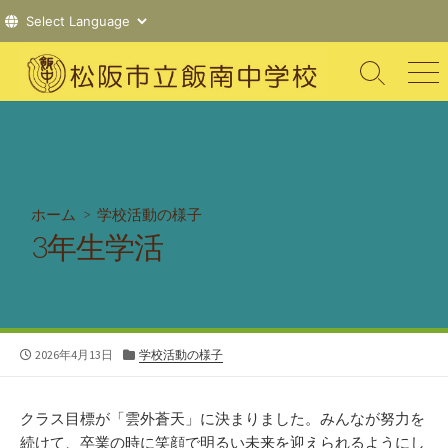
コ
ン
検
メ
索
ニ
テ
切
ュ
ン
り
ー
ツ
替
え
へ
ス
ホーム
>
学校活動の様子
キ
3年生学活
ッ
プ
公
カ
2026年4月13日
学校活動の様子
開
テ
日
ゴ
リ
クラス目標が「雲外蒼天」に決まりました。みんなが努力を
ー
続けて、卒業の時に笑顔で明るい未来を迎えられるようにし