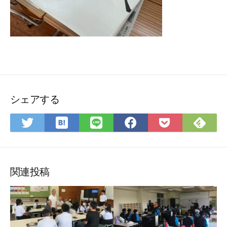
シェアする
は
Fee
Twitter
LINE
Facebook
Pocket
て
で
で
で
で
に
な
購
シ
シ
シ
保
ブ
読
ェ
ェ
ェ
存
ッ
ア
ア
ア
関連投稿
ク
マ
ー
ク