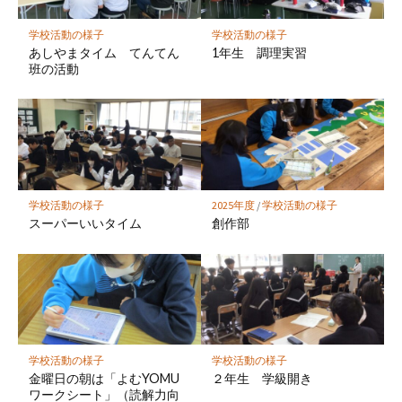
に
保
学校活動の様子
学校活動の様子
存
あしやまタイム てんてん
1年生 調理実習
班の活動
学校活動の様子
2025年度
/
学校活動の様子
スーパーいいタイム
創作部
学校活動の様子
学校活動の様子
金曜日の朝は「よむYOMU
２年生 学級開き
ワークシート」（読解力向