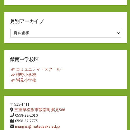
月別アーカイブ
月
別
ア
ー
カ
イ
飯南中学校区
ブ
コミュニティ・スクール
柿野小学校
粥見小学校
〒515-1411
三重県松阪市飯南町粥見566
0598-32-2010
0598-32-2775
iinanjhs@matsusaka.ed.jp