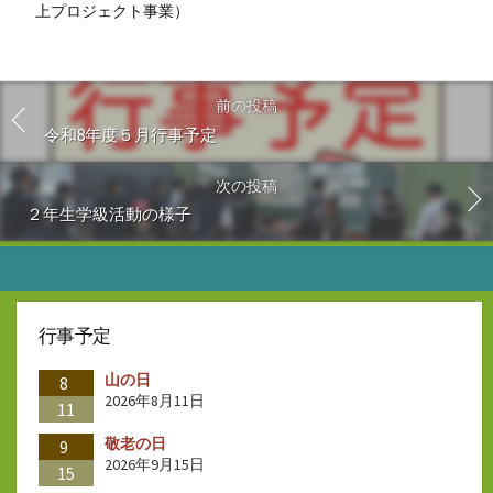
上プロジェクト事業）
前の投稿
令和8年度５月行事予定
次の投稿
２年生学級活動の様子
行事予定
山の日
8
2026年8月11日
11
敬老の日
9
2026年9月15日
15