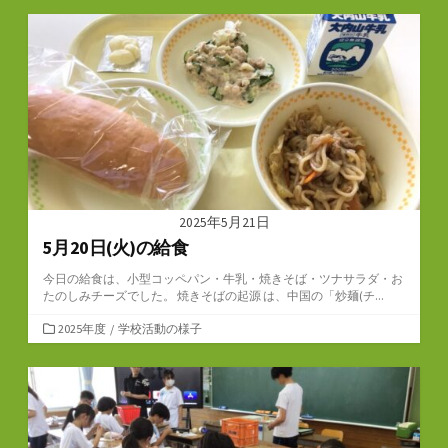
ゴ
リ
ー
2025年5月21日
5月20日(火)の給食
今日の給食は、小型コッペパン・牛乳・焼きそば・ツナサラダ・お
たのしみチーズでした。 焼きそばの起源 は、中国の「炒麺(チ...
カ
2025年度
/
学校活動の様子
テ
ゴ
リ
ー