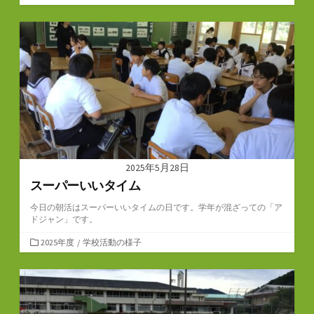
テ
ゴ
リ
ー
2025年5月28日
スーパーいいタイム
今日の朝活はスーパーいいタイムの日です。学年が混ざっての「ア
ドジャン」です。
カ
2025年度
/
学校活動の様子
テ
ゴ
リ
ー