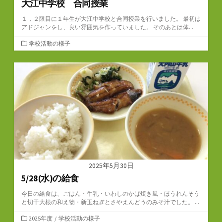
大江中学校 合同授業
１，２限目に１年生が大江中学校と合同授業を行いました。 最初は
アドジャンをし、良い雰囲気を作っていました。 そのあとは体...
カ
学校活動の様子
テ
ゴ
リ
ー
2025年5月30日
5/28(水)の給食
今日の給食は、ごはん・牛乳・いわしのかば焼き風・ほうれんそう
と切干大根の和え物・新玉ねぎとさやえんどうのみそ汁でした。 ...
カ
2025年度
/
学校活動の様子