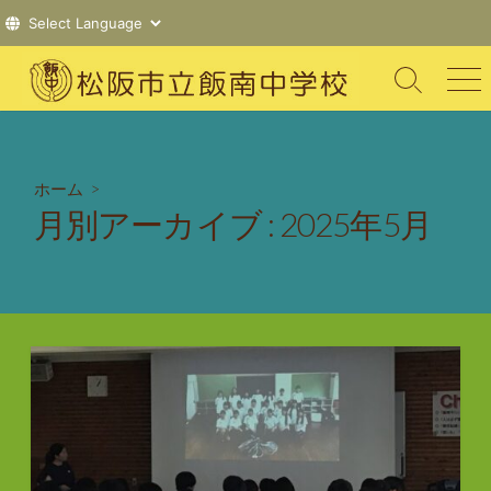
コ
ン
検
メ
索
ニ
テ
切
ュ
ン
り
ー
ツ
替
ホーム
>
え
へ
月別アーカイブ :
2025年5月
ス
キ
ッ
プ