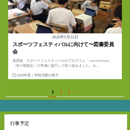
2025年5月21日
スポーツフェスティバルに向けて〜図書委員
会
放課後、スポーツフェスティバルのプログラム「can I borrow」
（借り物競走）の準備に協力して取り組みました。 &...
カ
2025年度
/
学校活動の様子
テ
ゴ
投
1
2
3
»
リ
ー
稿
の
ペ
行事予定
ー