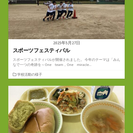
2025年5月27日
スポーツフェスティバル
スポーツフェスティバルが開催されました。 今年のテーマは「みん
なで一つの奇跡を～One team，One miracle...
カ
学校活動の様子
テ
ゴ
リ
ー