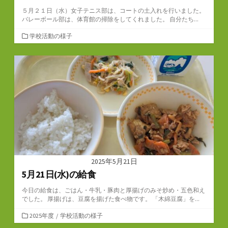
５月２１日（水）女子テニス部は、コートの土入れを行いました。
バレーボール部は、体育館の掃除をしてくれました。 自分たち...
カ
学校活動の様子
テ
ゴ
リ
ー
2025年5月21日
5月21日(水)の給食
今日の給食は、ごはん・牛乳・豚肉と厚揚げのみそ炒め・五色和え
でした。 厚揚げは、豆腐を揚げた食べ物です。 「木綿豆腐」を...
カ
2025年度
/
学校活動の様子
テ