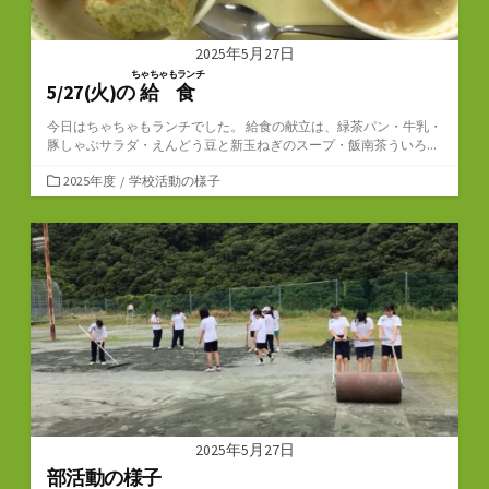
2025年5月27日
ちゃちゃもランチ
5/27(火)の
給食
今日はちゃちゃもランチでした。 給食の献立は、緑茶パン・牛乳・
豚しゃぶサラダ・えんどう豆と新玉ねぎのスープ・飯南茶ういろ...
カ
2025年度
/
学校活動の様子
テ
ゴ
リ
ー
2025年5月27日
部活動の様子