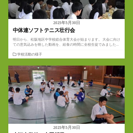
2025年5月30日
中体連ソフトテニス壮行会
明日から、松阪地区中学校総合体育大会が始まります。 大会に向け
ての意気込みを映した動画を、給食の時間に全校生徒でみました...
カ
学校活動の様子
テ
ゴ
リ
ー
2025年5月30日