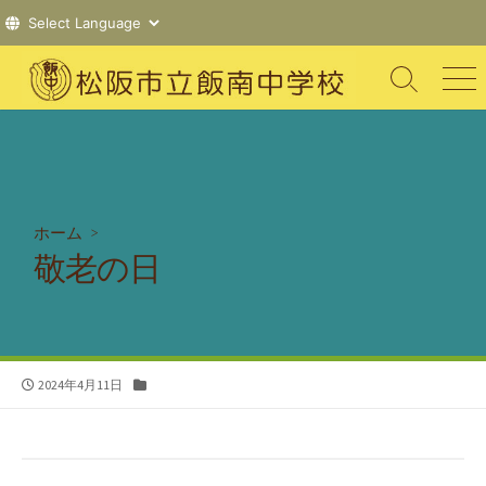
コ
ン
検
メ
索
ニ
テ
切
ュ
ン
り
ー
ツ
替
え
へ
ス
ホーム
>
キ
敬老の日
ッ
プ
公
カ
2024年4月11日
開
テ
日
ゴ
リ
ー