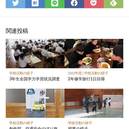
は
Fee
Twitter
LINE
Facebook
Pocket
て
で
で
で
で
に
な
購
シ
シ
シ
保
ブ
読
ェ
ェ
ェ
存
ッ
ア
ア
ア
関連投稿
ク
マ
ー
ク
に
保
学校活動の様子
2022年度
/
学校活動の様子
存
3年生全国学力学習状況調査
2年修学旅行1日目⑭
学校活動の様子
学校活動の様子
創作部 交通安全のぼり旗
授業の様子