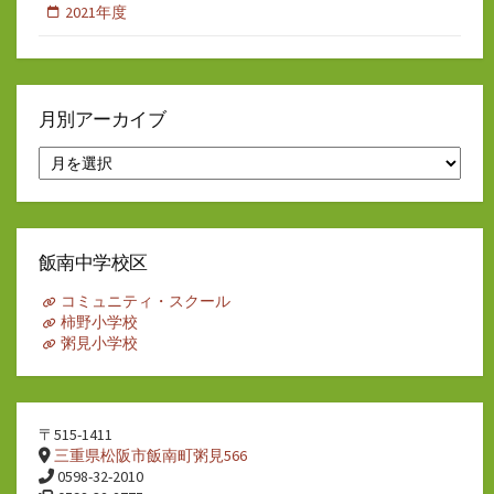
2021年度
月別アーカイブ
月
別
ア
ー
カ
イ
飯南中学校区
ブ
コミュニティ・スクール
柿野小学校
粥見小学校
〒515-1411
三重県松阪市飯南町粥見566
0598-32-2010