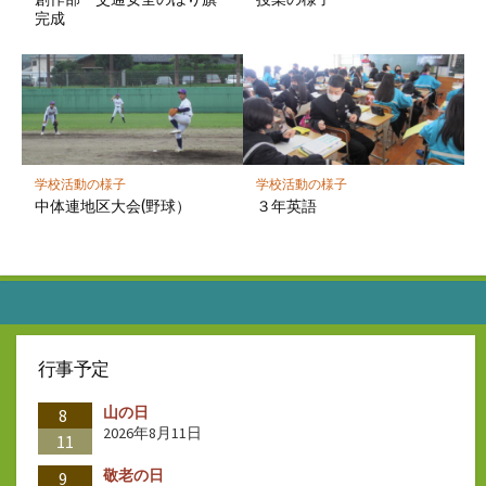
完成
学校活動の様子
学校活動の様子
中体連地区大会(野球）
３年英語
行事予定
山の日
8
2026年8月11日
11
敬老の日
9