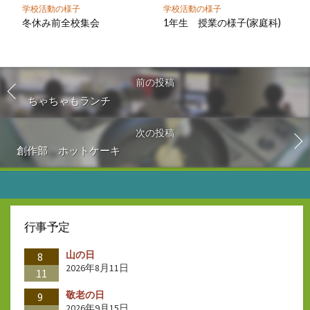
学校活動の様子
学校活動の様子
冬休み前全校集会
1年生 授業の様子(家庭科)
前の投稿
ちゃちゃもランチ
次の投稿
創作部 ホットケーキ
行事予定
山の日
8
2026年8月11日
11
敬老の日
9
2026年9月15日