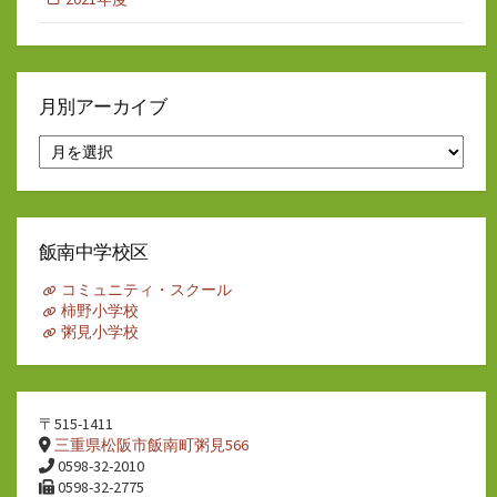
月別アーカイブ
月
別
ア
ー
カ
イ
飯南中学校区
ブ
コミュニティ・スクール
柿野小学校
粥見小学校
〒515-1411
三重県松阪市飯南町粥見566
0598-32-2010
0598-32-2775