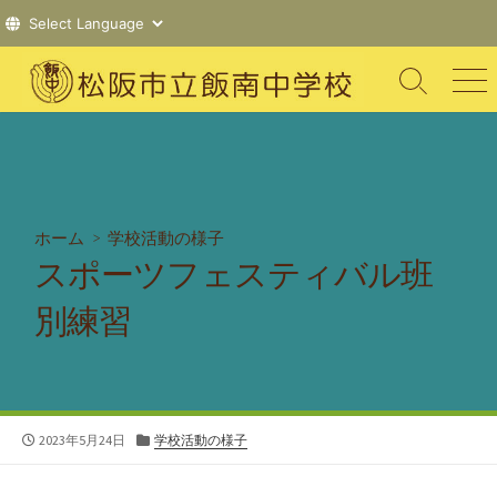
コ
ン
検
メ
索
ニ
テ
切
ュ
ン
り
ー
ツ
替
え
へ
ス
ホーム
>
学校活動の様子
キ
スポーツフェスティバル班
ッ
プ
別練習
公
カ
2023年5月24日
学校活動の様子
開
テ
日
ゴ