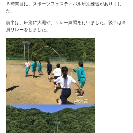
リ
６時間目に、スポーツフェスティバル班別練習がありまし
ー
た。
前半は、班別に大繩や、リレー練習を行いました。後半は全
員リレーをしました。