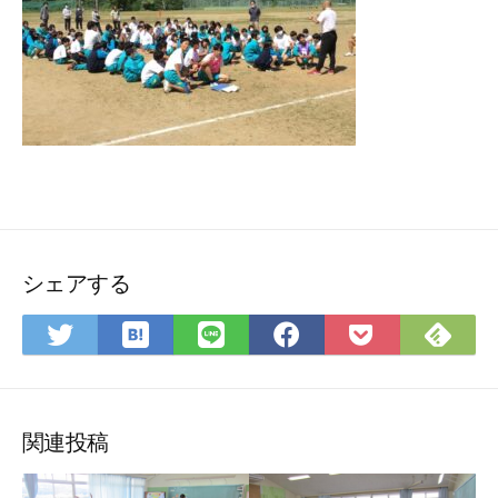
シェアする
は
Fee
Twitter
LINE
Facebook
Pocket
て
で
で
で
で
に
な
購
シ
シ
シ
保
ブ
読
ェ
ェ
ェ
存
ッ
ア
ア
ア
関連投稿
ク
マ