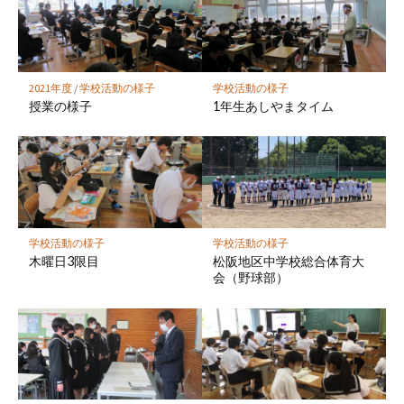
ー
ク
に
保
2021年度
/
学校活動の様子
学校活動の様子
存
授業の様子
1年生あしやまタイム
学校活動の様子
学校活動の様子
木曜日3限目
松阪地区中学校総合体育大
会（野球部）