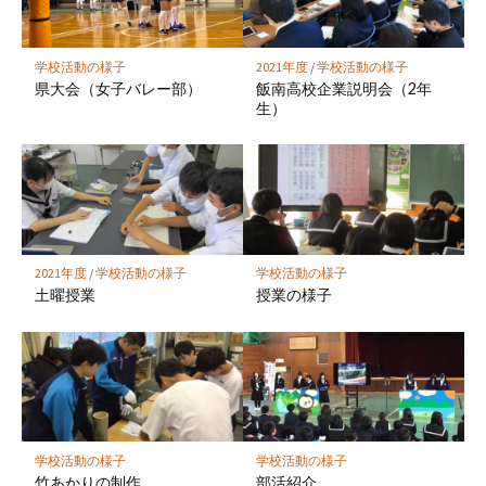
ク
に
保
学校活動の様子
2021年度
/
学校活動の様子
存
県大会（女子バレー部）
飯南高校企業説明会（2年
生）
2021年度
/
学校活動の様子
学校活動の様子
土曜授業
授業の様子
学校活動の様子
学校活動の様子
竹あかりの制作
部活紹介