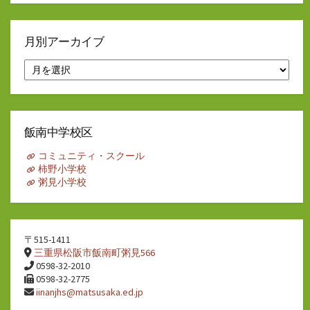
月別アーカイブ
月
別
ア
ー
カ
イ
飯南中学校区
ブ
コミュニティ・スクール
柿野小学校
粥見小学校
〒515-1411
三重県松阪市飯南町粥見566
0598-32-2010
0598-32-2775
iinanjhs@matsusaka.ed.jp