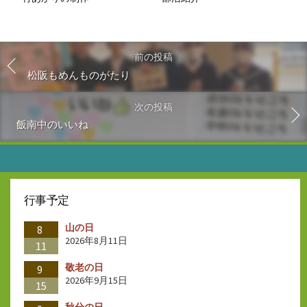
前の投稿
松阪もめんものがたり
次の投稿
飯南中のいいね
行事予定
山の日
8
2026年8月11日
11
敬老の日
9
2026年9月15日
15