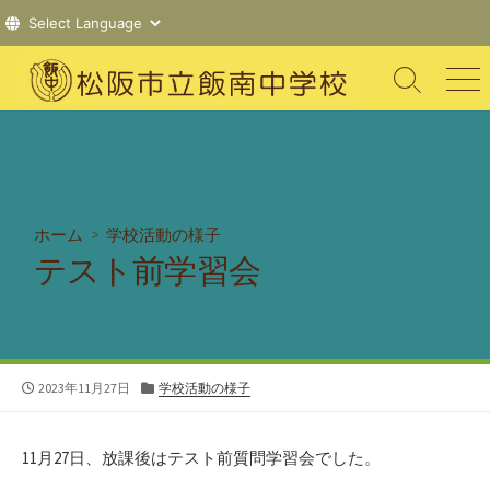
コ
ン
検
メ
索
ニ
テ
切
ュ
ン
り
ー
ツ
替
え
へ
ス
ホーム
>
学校活動の様子
キ
テスト前学習会
ッ
プ
公
カ
2023年11月27日
学校活動の様子
開
テ
日
ゴ
リ
11月27日、放課後はテスト前質問学習会でした。
ー