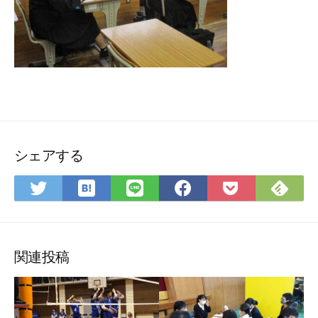
シェアする
は
Fee
Twitter
LINE
Facebook
Pocket
て
で
で
で
で
に
な
購
シ
シ
シ
保
ブ
読
ェ
ェ
ェ
存
ッ
ア
ア
ア
関連投稿
ク
マ
ー