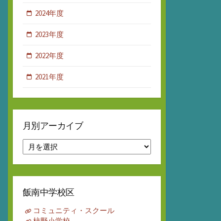
2024年度
2023年度
2022年度
2021年度
月別アーカイブ
月
別
ア
ー
カ
飯南中学校区
イ
ブ
コミュニティ・スクール
柿野小学校