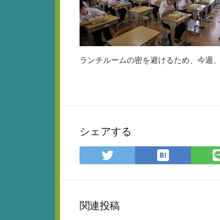
ランチルームの密を避けるため、今週、
シェアする
は
Twitter
て
で
な
シ
ブ
ェ
ッ
ア
関連投稿
ク