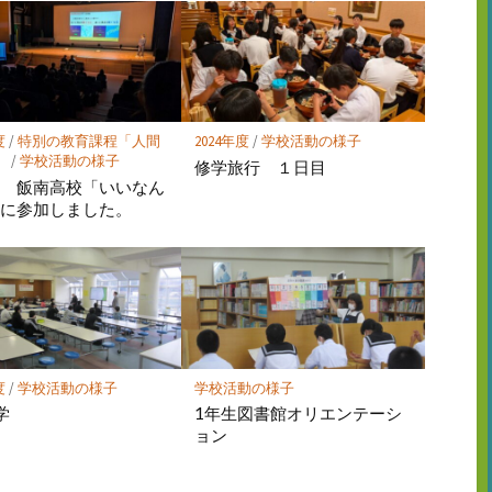
度
/
特別の教育課程「人間
2024年度
/
学校活動の様子
」
/
学校活動の様子
修学旅行 １日目
生 飯南高校「いいなん
」に参加しました。
度
/
学校活動の様子
学校活動の様子
学
1年生図書館オリエンテーシ
ョン