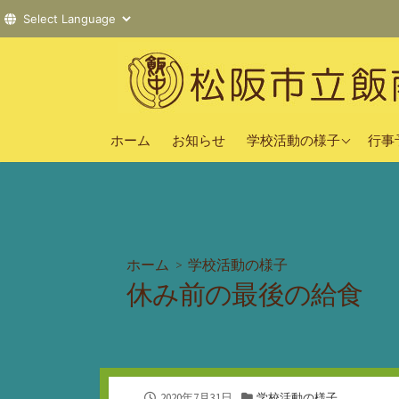
コ
ン
テ
ン
2025年度
ツ
ホーム
お知らせ
学校活動の様子
行事
へ
2024年度
ス
2023年度
キ
ッ
プ
ホーム
>
学校活動の様子
休み前の最後の給食
公
カ
2020年7月31日
学校活動の様子