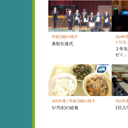
マ
ー
ク
に
保
存
学校活動の様子
2024年
と社会
表彰伝達式
２年
ゼミ
2025年度
/
学校活動の様子
2021年
5/7(水)の給食
1日入