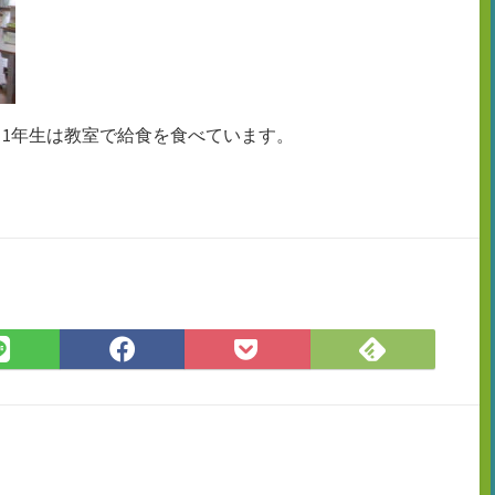
1年生は教室で給食を食べています。
Feedly
LINE
Facebook
Pocket
で
で
で
に
購
シ
シ
保
読
ェ
ェ
存
ア
ア