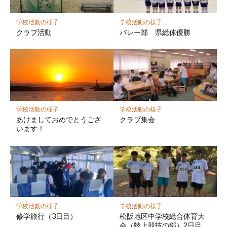
に
保
学校活動の様子
学校活動の様子
存
クラブ活動
バレー部 県総体優勝
学校活動の様子
学校活動の様子
あけましておめでとうござ
クラブ集会
います！
学校活動の様子
学校活動の様子
修学旅行（3日目）
松阪地区中学校総合体育大
会（陸上競技の部）2日目