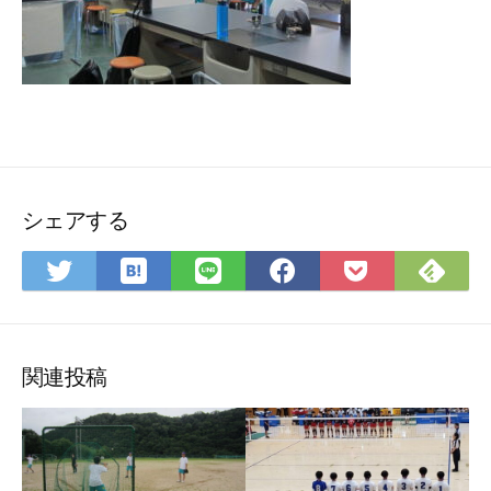
シェアする
は
Fee
Twitter
LINE
Facebook
Pocket
て
で
で
で
で
に
な
購
シ
シ
シ
保
ブ
読
ェ
ェ
ェ
存
ッ
ア
ア
ア
関連投稿
ク
マ
ー
ク