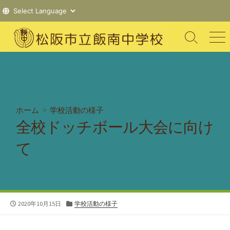
コ
ン
検
メ
索
ニ
テ
切
ュ
ン
り
ー
ツ
替
え
へ
ス
ホーム
>
学校活動の様子
キ
全校ドッチボール大会に向け
ッ
プ
て
公
カ
2020年10月15日
学校活動の様子
開
テ
日
ゴ