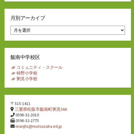
月別アーカイブ
月
別
ア
ー
カ
イ
飯南中学校区
ブ
コミュニティ・スクール
柿野小学校
粥見小学校
〒515-1411
三重県松阪市飯南町粥見566
0598-32-2010
0598-32-2775
iinanjhs@matsusaka.ed.jp