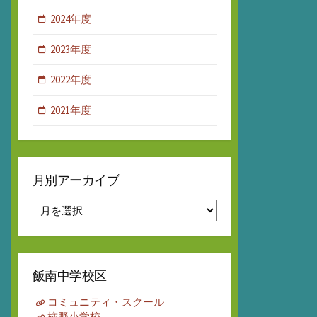
2024年度
2023年度
2022年度
2021年度
月別アーカイブ
月
別
ア
ー
カ
飯南中学校区
イ
ブ
コミュニティ・スクール
柿野小学校