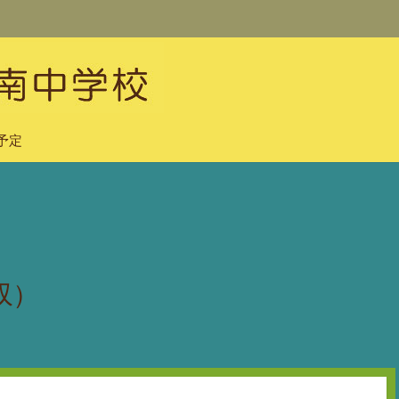
予定
収）