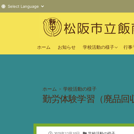
コ
ン
テ
ン
2025年度
ツ
ホーム
お知らせ
学校活動の様子
行事
へ
2024年度
ス
2023年度
キ
ッ
プ
ホーム
>
学校活動の様子
勤労体験学習（廃品回
公
カ
2023年12月10日
学校活動の様子