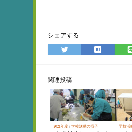
シェアする
は
Twitter
て
で
な
シ
ブ
ェ
ッ
ア
関連投稿
ク
マ
ー
ク
に
保
存
2021年度
/
学校活動の様子
学校活