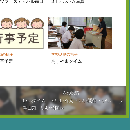
ーツフェスティバル前日
3年アルバム写真
動の様子
学校活動の様子
行事予定
あしやまタイム
次の投稿
いいタイム ～いいなん・いい関係・いい
雰囲気・いい時間～