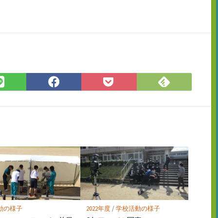
Feedly
LINE
Facebook
Pocket
で
で
で
に
購
シ
シ
保
読
ェ
ェ
存
ア
ア
動の様子
2022年度
/
学校活動の様子