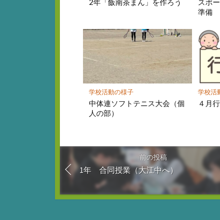
2年「飯南茶まん」を作ろう
スポ
準備
学校活動の様子
学校活
中体連ソフトテニス大会（個
４月
人の部）
前の投稿
1年 合同授業（大江中へ）