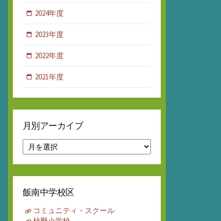
2024年度
2023年度
2022年度
2021年度
月別アーカイブ
月
別
ア
ー
カ
飯南中学校区
イ
ブ
コミュニティ・スクール
柿野小学校