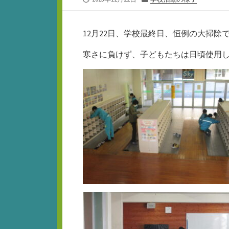
開
テ
日
ゴ
リ
12月22日、学校最終日、恒例の大掃除
ー
寒さに負けず、子どもたちは日頃使用