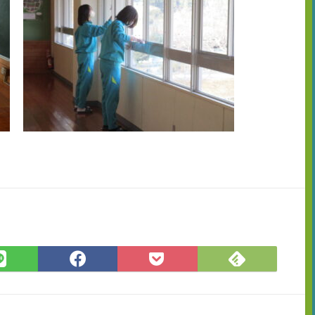
Feedly
LINE
Facebook
Pocket
で
で
で
に
購
シ
シ
保
読
ェ
ェ
存