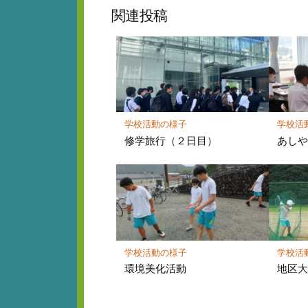
ッ
ア
関連投稿
ク
マ
ー
ク
に
保
存
学校活動の様子
学校活
修学旅行（２日目）
あし
学校活動の様子
学校活
環境美化活動
地区