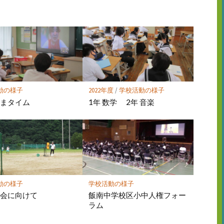
ア
ア
動の様子
2022年度
/
学校活動の様子
やまタイム
1年 数学 2年 音楽
動の様子
学校活動の様子
大会に向けて
飯南中学校区小中人権フォー
ラム