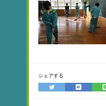
シェアする
は
Twitter
て
で
な
シ
ブ
ェ