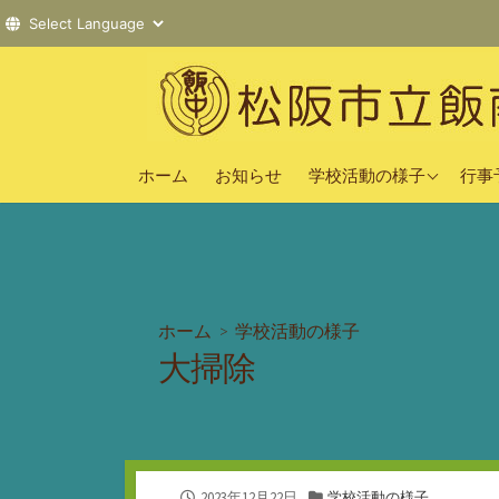
コ
ン
テ
ン
2025年度
ツ
ホーム
お知らせ
学校活動の様子
行事
へ
2024年度
ス
2023年度
キ
ッ
プ
ホーム
>
学校活動の様子
大掃除
公
カ
2023年12月22日
学校活動の様子