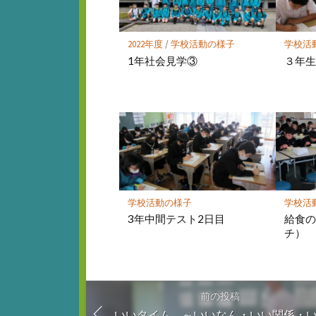
に
保
存
2022年度
/
学校活動の様子
学校活
1年社会見学③
３年
学校活動の様子
学校活
3年中間テスト2日目
給食
チ）
前の投稿
いいタイム ～いいなん・いい関係・