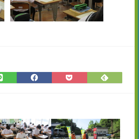
Feedly
LINE
Facebook
Pocket
で
で
で
に
購
シ
シ
保
読
ェ
ェ
存
ア
ア