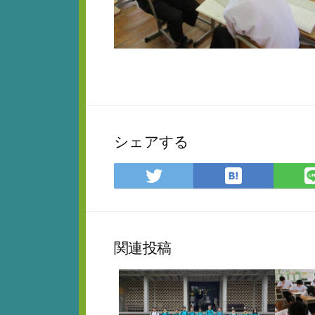
シェアする
は
Twitter
て
で
な
シ
ブ
ェ
ッ
ア
関連投稿
ク
マ
ー
ク