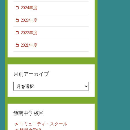
2024年度
2023年度
2022年度
2021年度
月別アーカイブ
月
別
ア
ー
カ
飯南中学校区
イ
ブ
コミュニティ・スクール
柿野小学校