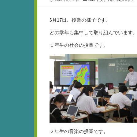
開
テ
日
ゴ
リ
5月17日、授業の様子です。
ー
どの学年も集中して取り組んでいます
１年生の社会の授業です。
２年生の音楽の授業です。