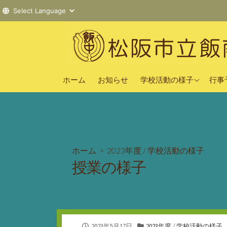
コ
ン
テ
ン
2025年度
ツ
ホーム
お知らせ
学校活動の様子
行事
へ
2024年度
ス
2023年度
キ
ッ
プ
ホーム
>
2023年度
/
学校活動の様子
授業の様子
公
カ
2023年5月17日
2023年度
/
学校活動の様子