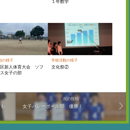
１年数学
動の様子
学校活動の様子
地区新人体育大会 ソフ
文化祭②
ニス女子の部
次の投稿
ども
女子バレーボール部 優勝！