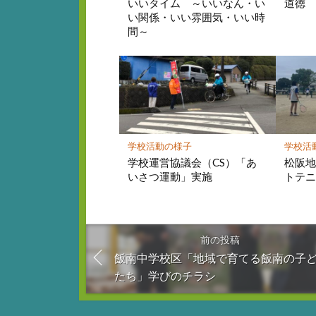
いいタイム ～いいなん・い
道徳
い関係・いい雰囲気・いい時
間～
学校活動の様子
学校活
学校運営協議会（CS）「あ
松阪
いさつ運動」実施
トテ
前の投稿
飯南中学校区「地域で育てる飯南の子
たち」学びのチラシ