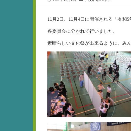
開
テ
日
ゴ
リ
11月2日、11月4日に開催される「令
ー
各委員会に分かれて行いました。
素晴らしい文化祭が出来るように、み