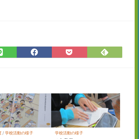
Feedly
LINE
Facebook
Pocket
で
で
で
に
購
シ
シ
保
読
ェ
ェ
存
ア
ア
度
/
学校活動の様子
学校活動の様子