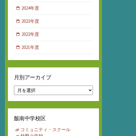
2024年度
2023年度
2022年度
2021年度
月別アーカイブ
月
別
ア
ー
カ
飯南中学校区
イ
ブ
コミュニティ・スクール
柿野小学校