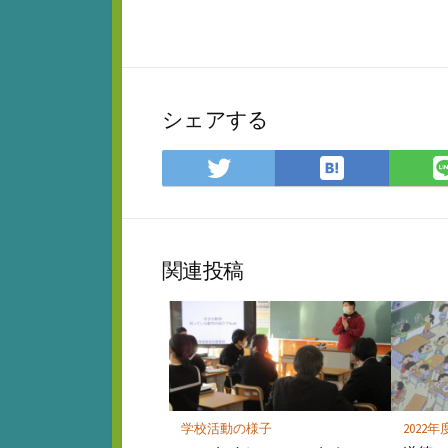
シェアする
は
Twitter
て
で
な
シ
ブ
ェ
ッ
ア
関連投稿
ク
マ
ー
ク
に
保
存
学校活動の様子
2022年