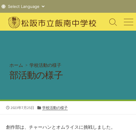
コ
ン
検
メ
索
ニ
テ
切
ュ
ン
り
ー
ツ
替
え
へ
ス
ホーム
>
学校活動の様子
キ
部活動の様子
ッ
プ
公
カ
2023年7月25日
学校活動の様子
開
テ
日
ゴ
リ
創作部は、チャーハンとオムライスに挑戦しました。
ー