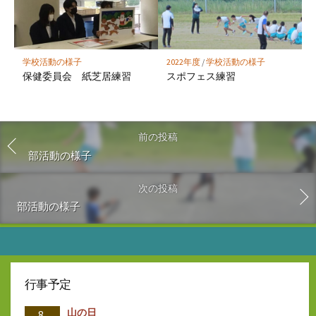
学校活動の様子
2022年度
/
学校活動の様子
保健委員会 紙芝居練習
スポフェス練習
前の投稿
部活動の様子
次の投稿
部活動の様子
行事予定
山の日
8