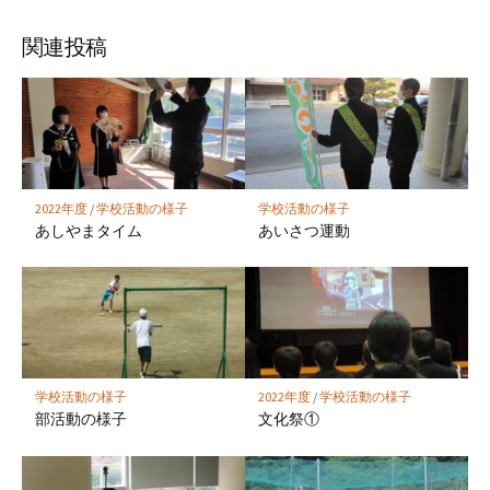
ブ
読
ェ
ェ
ェ
存
ッ
ア
ア
ア
関連投稿
ク
マ
ー
ク
に
保
2022年度
/
学校活動の様子
学校活動の様子
存
あしやまタイム
あいさつ運動
学校活動の様子
2022年度
/
学校活動の様子
部活動の様子
文化祭①