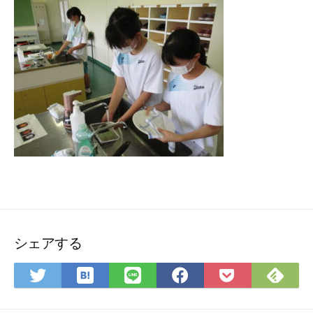
シェアする
は
Fee
Twitter
LINE
Facebook
Pocket
て
で
で
で
で
に
な
購
シ
シ
シ
保