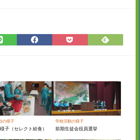
Feedly
LINE
Facebook
Pocket
で
で
で
に
購
シ
シ
保
読
ェ
ェ
存
ア
ア
動の様子
学校活動の様子
の様子（セレクト給食）
前期生徒会役員選挙