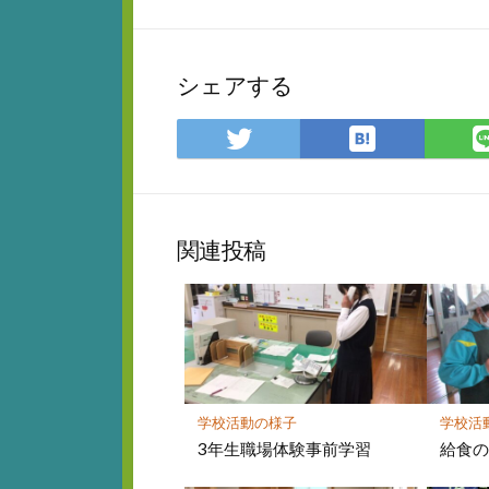
シェアする
は
Twitter
て
で
な
シ
ブ
ェ
ッ
ア
関連投稿
ク
マ
ー
ク
に
保
存
学校活動の様子
学校活
3年生職場体験事前学習
給食