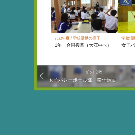
2022年度
/
学校活動の様子
学校活
1年 合同授業（大江中へ）
女子
前の投稿
女子バレーボール部 奉仕活動