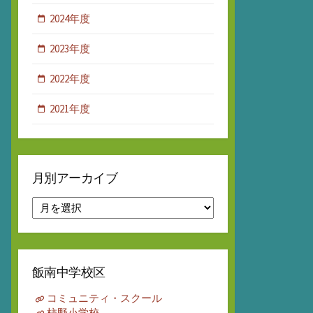
2024年度
2023年度
2022年度
2021年度
月別アーカイブ
月
別
ア
ー
カ
飯南中学校区
イ
ブ
コミュニティ・スクール
柿野小学校