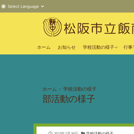
コ
ン
テ
ン
2025年度
ツ
ホーム
お知らせ
学校活動の様子
行事
へ
2024年度
ス
2023年度
キ
ッ
プ
ホーム
>
学校活動の様子
部活動の様子
公
カ
2022年7月26日
学校活動の様子