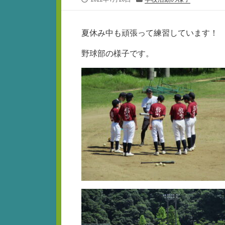
開
テ
日
ゴ
リ
夏休み中も頑張って練習しています！
ー
野球部の様子です。