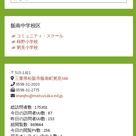
別
ア
ー
カ
イ
飯南中学校区
ブ
コミュニティ・スクール
柿野小学校
粥見小学校
〒515-1411
三重県松阪市飯南町粥見566
0598-32-2010
0598-32-2775
iinanjhs@matsusaka.ed.jp
総訪問者数 : 175301
今日の訪問者UU数 : 87
昨日の訪問者UU数 : 153
総閲覧数 : 869664
今日の閲覧PV数 : 256