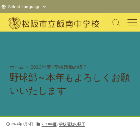
コ
ン
検
メ
索
ニ
テ
切
ュ
ン
り
ー
ツ
替
え
へ
ス
ホーム
>
2023年度
/
学校活動の様子
キ
野球部～本年もよろしくお願
ッ
プ
いいたします
公
カ
2024年1月5日
2023年度
/
学校活動の様子
開
テ
日
ゴ