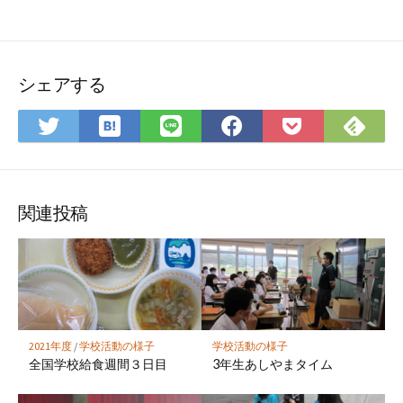
シェアする
は
Fee
Twitter
LINE
Facebook
Pocket
て
で
で
で
で
に
な
購
シ
シ
シ
保
ブ
読
ェ
ェ
ェ
存
ッ
ア
ア
ア
関連投稿
ク
マ
ー
ク
に
保
2021年度
/
学校活動の様子
学校活動の様子
存
全国学校給食週間３日目
3年生あしやまタイム