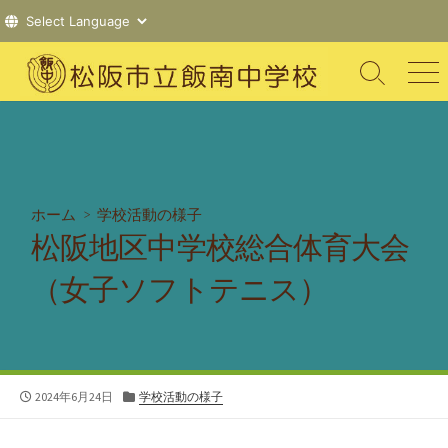
コ
ン
検
メ
索
ニ
テ
切
ュ
ン
り
ー
ツ
替
え
へ
ス
ホーム
>
学校活動の様子
キ
松阪地区中学校総合体育大会
ッ
プ
（女子ソフトテニス）
公
カ
2024年6月24日
学校活動の様子
開
テ
日
ゴ