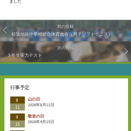
ました
前の投稿
松阪地区中学校総合体育大会（男子ソフトテニス）
次の投稿
３年生実力テスト
行事予定
山の日
8
2026年8月11日
11
敬老の日
9
2026年9月15日
15