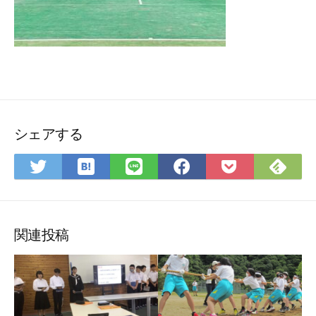
シェアする
は
Fee
Twitter
LINE
Facebook
Pocket
て
で
で
で
で
に
な
購
シ
シ
シ
保
ブ
読
ェ
ェ
ェ
存
ッ
ア
ア
ア
関連投稿
ク
マ
ー
ク