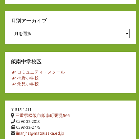
月別アーカイブ
月
別
ア
ー
カ
イ
飯南中学校区
ブ
コミュニティ・スクール
柿野小学校
粥見小学校
〒515-1411
三重県松阪市飯南町粥見566
0598-32-2010
0598-32-2775
iinanjhs@matsusaka.ed.jp