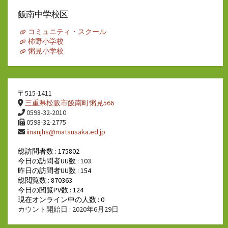
カ
イ
飯南中学校区
ブ
コミュニティ・スクール
柿野小学校
粥見小学校
〒515-1411
三重県松阪市飯南町粥見566
0598-32-2010
0598-32-2775
iinanjhs@matsusaka.ed.jp
総訪問者数 : 175802
今日の訪問者UU数 : 103
昨日の訪問者UU数 : 154
総閲覧数 : 870363
今日の閲覧PV数 : 124
現在オンライン中の人数 : 0
カウント開始日 : 2020年6月29日