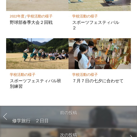
2022年度
/
学校活動の様子
学校活動の様子
野球部春季大会２回戦
スポーツフェスティバル
２
学校活動の様子
学校活動の様子
スポーツフェスティバル班
７月７日の七夕に合わせて
別練習
前の投稿
修学旅行 ２日目
次の投稿