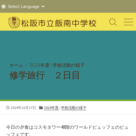
コ
ン
検
メ
索
ニ
テ
切
ュ
ン
り
ー
ツ
替
え
へ
ス
ホーム
>
2024年度
/
学校活動の様子
キ
修学旅行 ２日目
ッ
プ
公
カ
2024年10月17日
2024年度
/
学校活動の様子
開
テ
日
ゴ
リ
今日の夕食はコスモタワー48階のワールドビュッフェのビュ
ー
ッフェです。