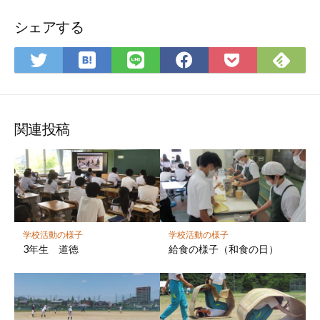
シェアする
は
Fee
Twitter
LINE
Facebook
Pocket
て
で
で
で
で
に
な
購
シ
シ
シ
保
ブ
読
ェ
ェ
ェ
存
ッ
ア
ア
ア
関連投稿
ク
マ
ー
ク
に
保
学校活動の様子
学校活動の様子
存
3年生 道徳
給食の様子（和食の日）