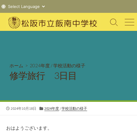
コ
ン
検
メ
索
ニ
テ
切
ュ
ン
り
ー
ツ
替
え
へ
ス
ホーム
>
2024年度
/
学校活動の様子
キ
修学旅行 3日目
ッ
プ
公
カ
2024年10月18日
2024年度
/
学校活動の様子
開
テ
日
ゴ
リ
おはようございます。
ー