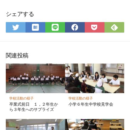
シェアする
は
Fee
Twitter
LINE
Facebook
Pocket
て
で
で
で
で
に
な
購
シ
シ
シ
保
ブ
読
ェ
ェ
ェ
存
ッ
ア
ア
ア
関連投稿
ク
マ
ー
ク
に
保
学校活動の様子
学校活動の様子
存
卒業式前日 １，２年生か
小学６年生中学校見学会
ら３年生へのサプライズ