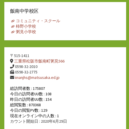
カ
イ
飯南中学校区
ブ
コミュニティ・スクール
柿野小学校
粥見小学校
〒515-1411
三重県松阪市飯南町粥見566
0598-32-2010
0598-32-2775
iinanjhs@matsusaka.ed.jp
総訪問者数 : 175807
今日の訪問者UU数 : 108
昨日の訪問者UU数 : 154
総閲覧数 : 870368
今日の閲覧PV数 : 129
現在オンライン中の人数 : 1
カウント開始日 : 2020年6月29日