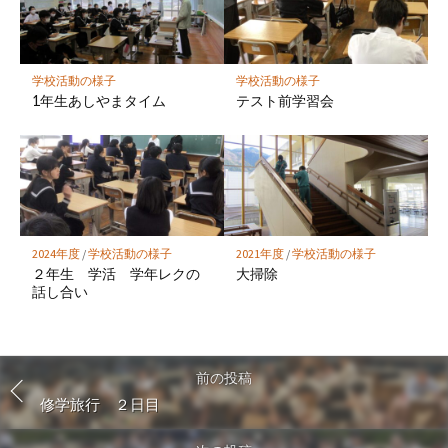
学校活動の様子
学校活動の様子
1年生あしやまタイム
テスト前学習会
2024年度
/
学校活動の様子
2021年度
/
学校活動の様子
２年生 学活 学年レクの
大掃除
話し合い
前の投稿
修学旅行 ２日目