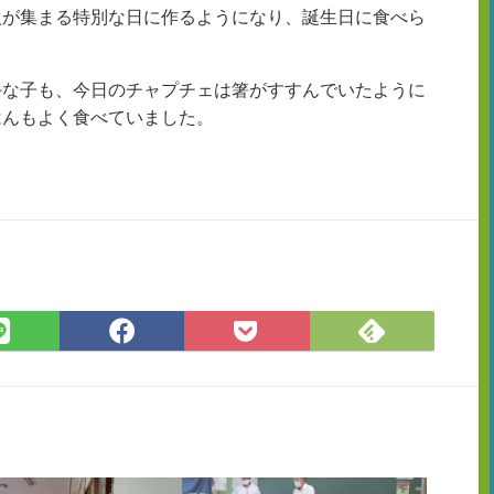
人が集まる特別な日に作るようになり、誕生日に食べら
手な子も、今日のチャプチェは箸がすすんでいたように
はんもよく食べていました。
Feedly
LINE
Facebook
Pocket
で
で
で
に
購
シ
シ
保
読
ェ
ェ
存
ア
ア