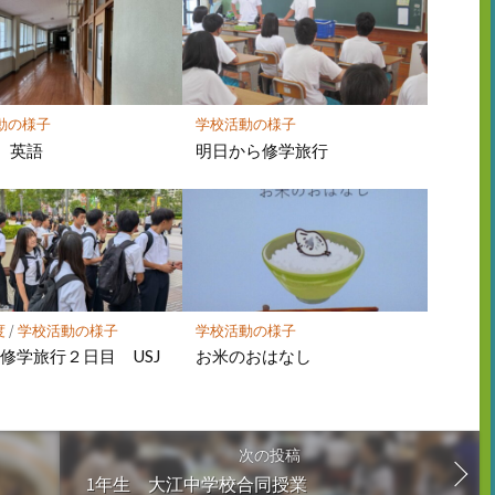
動の様子
学校活動の様子
 英語
明日から修学旅行
度
/
学校活動の様子
学校活動の様子
修学旅行２日目 USJ
お米のおはなし
次の投稿
1年生 大江中学校合同授業