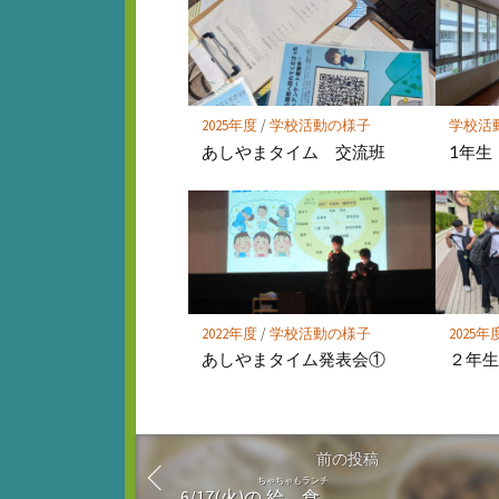
ー
ク
に
保
存
2025年度
/
学校活動の様子
学校活
あしやまタイム 交流班
1年生
2022年度
/
学校活動の様子
2025年
あしやまタイム発表会①
２年生
前の投稿
ちゃちゃもランチ
6/17(火)の
給食