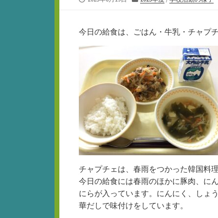
開
テ
日
ゴ
リ
今日の給食は、ごはん・牛乳・チャプ
ー
チャプチェは、春雨をつかった韓国料
今日の給食には春雨のほかに豚肉、に
にらが入っています。にんにく、しょ
華だしで味付けをしています。