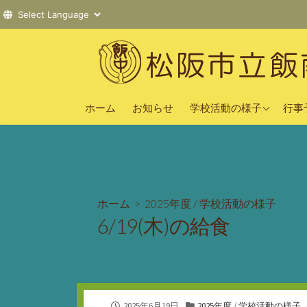
コ
ン
テ
ン
2025年度
ツ
ホーム
お知らせ
学校活動の様子
行事
へ
2024年度
ス
2023年度
キ
ッ
プ
ホーム
>
2025年度
/
学校活動の様子
6/19(木)の給食
公
カ
2025年6月19日
2025年度
/
学校活動の様子