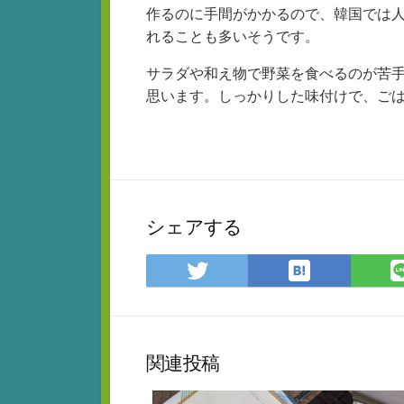
作るのに手間がかかるので、韓国では
れることも多いそうです。
サラダや和え物で野菜を食べるのが苦
思います。しっかりした味付けで、ご
シェアする
は
Twitter
て
で
な
シ
ブ
ェ
ッ
ア
関連投稿
ク
マ