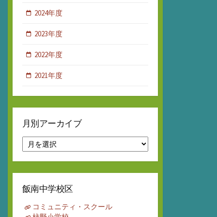
2024年度
2023年度
2022年度
2021年度
月別アーカイブ
月
別
ア
ー
カ
飯南中学校区
イ
ブ
コミュニティ・スクール
柿野小学校