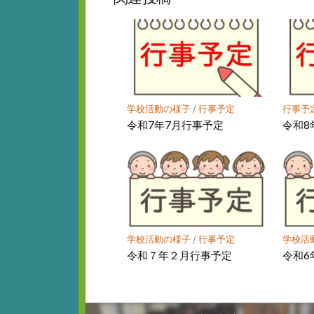
ク
マ
ー
ク
に
保
存
学校活動の様子
/
行事予定
行事予
令和7年7月行事予定
令和8
学校活動の様子
/
行事予定
学校活
令和７年２月行事予定
令和6