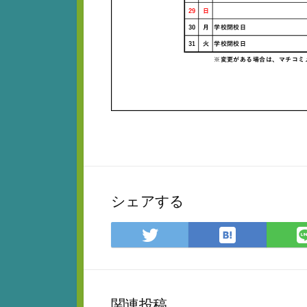
シェアする
は
Twitter
て
で
な
シ
ブ
ェ
ッ
ア
関連投稿