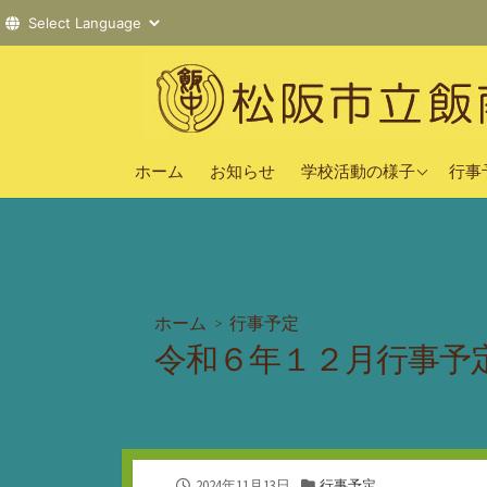
コ
ン
テ
ン
2025年度
ツ
ホーム
お知らせ
学校活動の様子
行事
へ
2024年度
ス
2023年度
キ
ッ
プ
ホーム
>
行事予定
令和６年１２月行事予
公
カ
2024年11月13日
行事予定