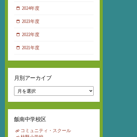
2024年度
2023年度
2022年度
2021年度
月別アーカイブ
月
別
ア
ー
カ
飯南中学校区
イ
ブ
コミュニティ・スクール
柿野小学校