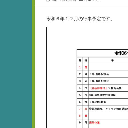
開
テ
日
ゴ
リ
令和６年１２月の行事予定です。
ー