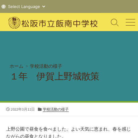
コ
ン
検
メ
索
ニ
テ
切
ュ
ン
り
ー
ツ
替
え
へ
ス
ホーム
>
学校活動の様子
キ
１年 伊賀上野城散策
ッ
プ
公
カ
2022年3月11日
学校活動の様子
開
テ
日
ゴ
リ
上野公園で昼食を食べました。よい天気に恵まれ、春を感じ
ー
ながらの昼食となりました。