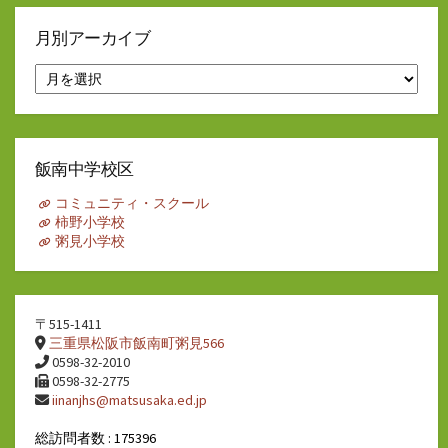
月別アーカイブ
月
別
ア
ー
カ
イ
飯南中学校区
ブ
コミュニティ・スクール
柿野小学校
粥見小学校
〒515-1411
三重県松阪市飯南町粥見566
0598-32-2010
0598-32-2775
iinanjhs@matsusaka.ed.jp
総訪問者数 : 175396