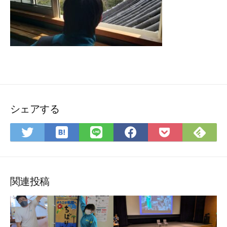
シェアする
は
Fee
Twitter
LINE
Facebook
Pocket
て
で
で
で
で
に
な
購
シ
シ
シ
保
ブ
読
ェ
ェ
ェ
存
ッ
ア
ア
ア
関連投稿
ク
マ
ー