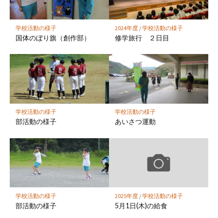
ク
に
保
学校活動の様子
2024年度
/
学校活動の様子
存
国体のぼり旗（創作部）
修学旅行 ２日目
学校活動の様子
学校活動の様子
部活動の様子
あいさつ運動
学校活動の様子
2025年度
/
学校活動の様子
部活動の様子
5月1日(木)の給食