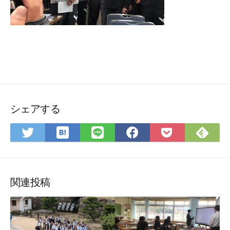
シェアする
は
Fee
Twitter
LINE
Facebook
Pocket
て
で
で
で
で
に
な
購
シ
シ
シ
保
ブ
読
ェ
ェ
ェ
存
ッ
ア
ア
ア
関連投稿
ク
マ
ー