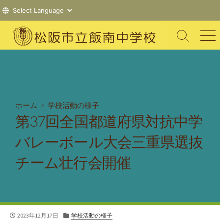
コ
ン
検
メ
索
ニ
テ
切
ュ
ン
り
ー
ツ
替
え
へ
ス
ホーム
>
学校活動の様子
キ
第37回全国都道府県対抗中学
ッ
プ
バレーボール大会三重県選抜
チーム壮行会開催
公
カ
2023年12月17日
学校活動の様子