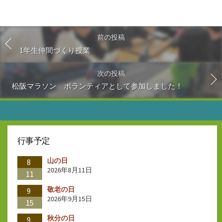
前の投稿
1年生仲間づくり授業
次の投稿
松阪マラソン ボランティアとして参加しました！
行事予定
山の日
8
2026年8月11日
11
敬老の日
9
2026年9月15日
15
秋分の日
9