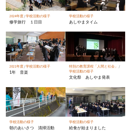
ク
に
保
2024年度
/
学校活動の様子
学校活動の様子
存
修学旅行 １日目
あしやまタイム
2021年度
/
学校活動の様子
特別の教育課程「人間と社会」
/
学校活動の様子
1年 音楽
文化祭 あしやま発表
学校活動の様子
学校活動の様子
朝のあいさつ 清掃活動
給食が始まりました