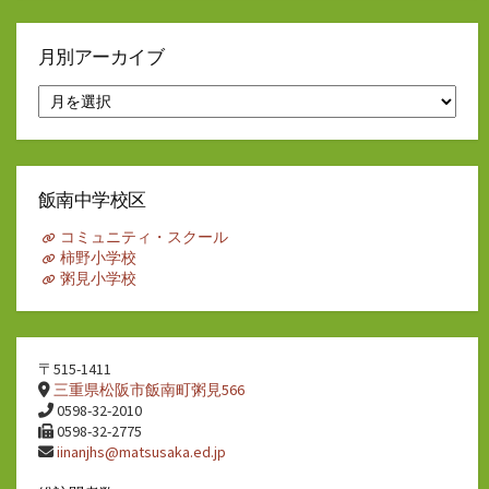
月別アーカイブ
月
別
ア
ー
カ
イ
飯南中学校区
ブ
コミュニティ・スクール
柿野小学校
粥見小学校
〒515-1411
三重県松阪市飯南町粥見566
0598-32-2010
0598-32-2775
iinanjhs@matsusaka.ed.jp