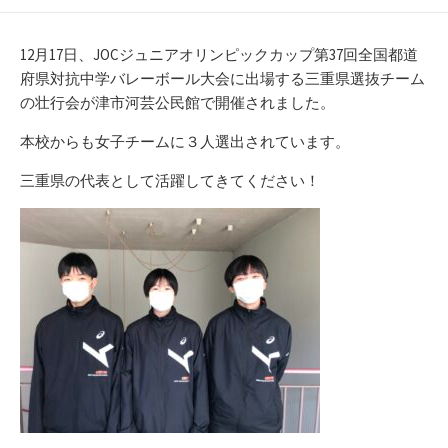
開
テ
日
ゴ
リ
12月17日、JOCジュニアオリンピックカップ第37回全国都道
ー
府県対抗中学バレーボール大会に出場する三重県選抜チーム
の壮行会が津市河芸公民館で開催されました。
本校からも女子チームに３人選出されています。
三重県の代表として活躍してきてください！