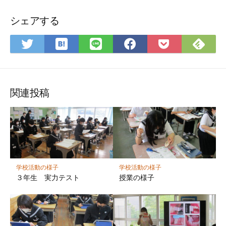
シェアする
は
Fee
Twitter
LINE
Facebook
Pocket
て
で
で
で
で
に
な
購
シ
シ
シ
保
ブ
読
ェ
ェ
ェ
存
ッ
ア
ア
ア
関連投稿
ク
マ
ー
ク
に
保
学校活動の様子
学校活動の様子
存
３年生 実力テスト
授業の様子