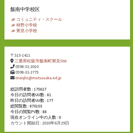
カ
イ
飯南中学校区
ブ
コミュニティ・スクール
柿野小学校
粥見小学校
〒515-1411
三重県松阪市飯南町粥見566
0598-32-2010
0598-32-2775
iinanjhs@matsusaka.ed.jp
総訪問者数 : 175627
今日の訪問者UU数 : 82
昨日の訪問者UU数 : 177
総閲覧数 : 870103
今日の閲覧PV数 : 88
現在オンライン中の人数 : 0
カウント開始日 : 2020年6月29日