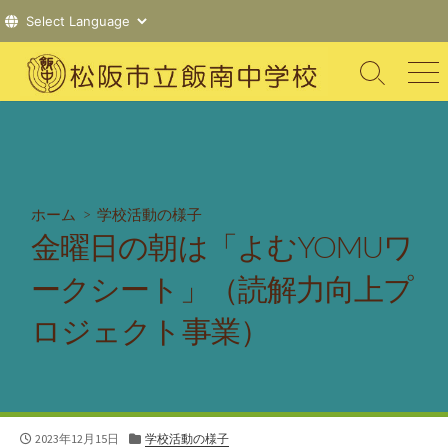
コ
ン
検
メ
索
ニ
テ
切
ュ
ン
り
ー
ツ
替
え
へ
ス
ホーム
>
学校活動の様子
キ
金曜日の朝は「よむYOMUワ
ッ
プ
ークシート」（読解力向上プ
ロジェクト事業）
公
カ
2023年12月15日
学校活動の様子