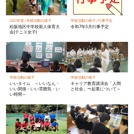
ク
に
保
2022年度
/
学校活動の様子
学校活動の様子
/
行事予定
存
松阪地区中学校新人体育大
令和7年5月行事予定
会(テニス女子)
学校活動の様子
学校活動の様子
いいタイム ～いいなん・
キャリア教育講演会「人間
いい関係・いい雰囲気・い
と社会」〜起業について～
い時間～