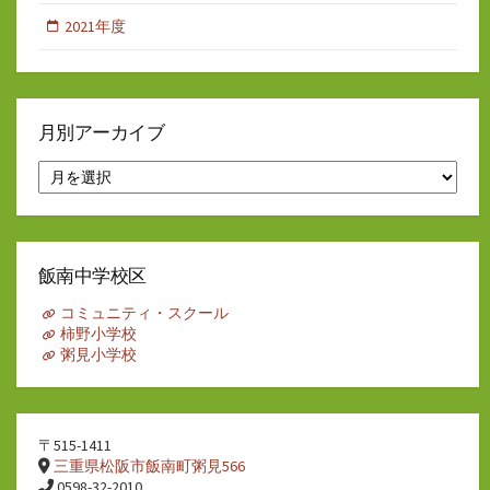
2021年度
月別アーカイブ
月
別
ア
ー
カ
イ
飯南中学校区
ブ
コミュニティ・スクール
柿野小学校
粥見小学校
〒515-1411
三重県松阪市飯南町粥見566
0598-32-2010