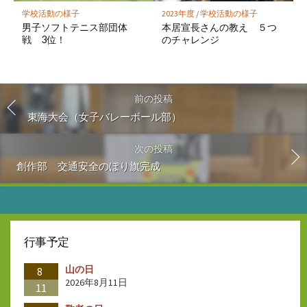
学校活動の様子
2023年度
/
学校活動の様子
男子ソフトテニス部団体
本居宣長さんの教え ５つ
戦 3位！
のチャレンジ
前の投稿
東海大会（女子バレーボール部）
次の投稿
創作部 交通安全のぼり旗完成
行事予定
山の日
8
2026年8月11日
11