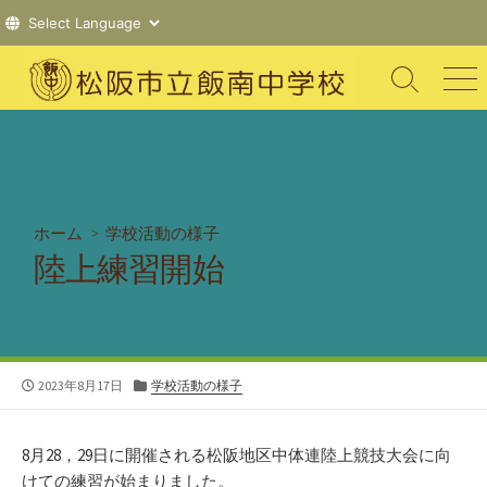
コ
ン
検
メ
索
ニ
テ
切
ュ
ン
り
ー
ツ
替
え
へ
ス
ホーム
>
学校活動の様子
キ
陸上練習開始
ッ
プ
公
カ
2023年8月17日
学校活動の様子
開
テ
日
ゴ
リ
8月28，29日に開催される松阪地区中体連陸上競技大会に向
ー
けての練習が始まりました。