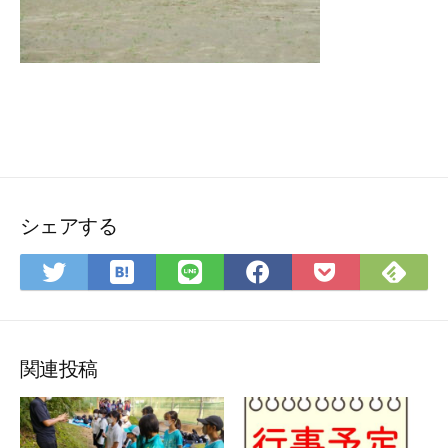
シェアする
は
Fee
Twitter
LINE
Facebook
Pocket
て
で
で
で
で
に
な
購
シ
シ
シ
保
ブ
読
ェ
ェ
ェ
存
ッ
ア
ア
ア
関連投稿
ク
マ
ー